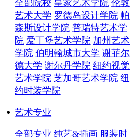
全部院校
皇家艺术学院
伦敦
艺术大学
罗德岛设计学院
帕
森斯设计学院
普瑞特艺术学
院
爱丁堡艺术学院
加州艺术
学院
伯明翰城市大学
谢菲尔
德大学
谢尔丹学院
纽约视觉
艺术学院
芝加哥艺术学院
纽
约时装学院
艺术专业
全部专业
纯艺&插画
服装时