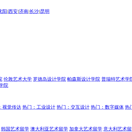
沈阳
|
西安
|
济南
|
长沙
|
昆明
院
伦敦艺术大学
罗德岛设计学院
帕森斯设计学院
普瑞特艺术学
学院
：视觉传达
热门：工业设计
热门：交互设计
热门：数字媒体
热
韩国艺术留学
澳大利亚艺术留学
加拿大艺术留学
意大利艺术留