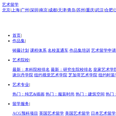
艺术留学
北京
|
上海
|
广州
|
深圳
|
南京
|
成都
|
天津
|
青岛
|
苏州
|
重庆
|
武汉
|
合肥
|
首页
|
作品集
|
铸藤计划
课程体系
名校直通车
作品集培训
艺术留学申请
艺术院校
|
最新：本科院校排名
最新：研究生院校排名
皇家艺术学
谢尔丹学院
纽约视觉艺术学院
芝加哥艺术学院
纽约时装
艺术专业
|
热门：纯艺&插画
热门：服装时尚
热门：建筑空间
热门
留学服务
|
ACG预科项目
英国艺术留学
美国艺术留学
日本艺术留学