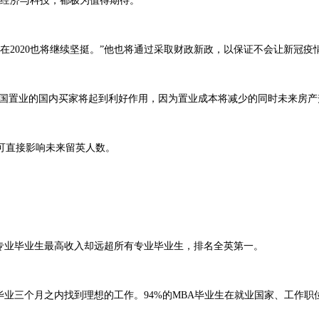
经济与科技，都极为值得期待。”
在2020也将继续坚挺。”他也将通过采取财政新政，以保证不会让新冠疫
英国置业的国内买家将起到利好作用，因为置业成本将减少的同时未来房产
可直接影响未来留英人数。
国商科专业毕业生最高收入却远超所有专业毕业生，排名全英第一。
生在毕业三个月之内找到理想的工作。94%的MBA毕业生在就业国家、工作