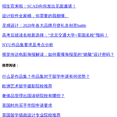
招生官来啦：SCAD向你发出见面邀请！
设计软件全家桶，你需要的我都懂。
灵感设计：2020年各大品牌月饼礼盒创意battle
高考后就读名校新选择：“北京交通大学+英国名校”预科！
NYU作品集要求及考点分析
视觉传达电影海报解读：如何看懂海报里的“烧脑”设计密码？
推荐阅读：
什么是作品集？作品集对于留学申请有何优势？
欧洲艺术留学摄影院校推荐
奢侈品管理出国读研院校有哪些？
英国时尚买手学院申请要求
英国留学插画设计专业院校推荐