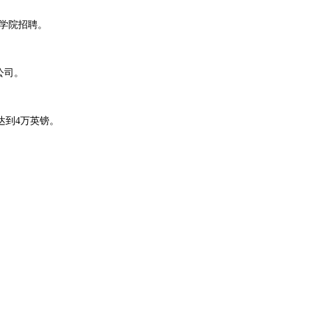
商学院招聘。
公司。
水达到4万英镑。