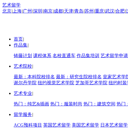
艺术留学
北京
|
上海
|
广州
|
深圳
|
南京
|
成都
|
天津
|
青岛
|
苏州
|
重庆
|
武汉
|
合肥
|
首页
|
作品集
|
铸藤计划
课程体系
名校直通车
作品集培训
艺术留学申请
艺术院校
|
最新：本科院校排名
最新：研究生院校排名
皇家艺术学
谢尔丹学院
纽约视觉艺术学院
芝加哥艺术学院
纽约时装
艺术专业
|
热门：纯艺&插画
热门：服装时尚
热门：建筑空间
热门
留学服务
|
ACG预科项目
英国艺术留学
美国艺术留学
日本艺术留学