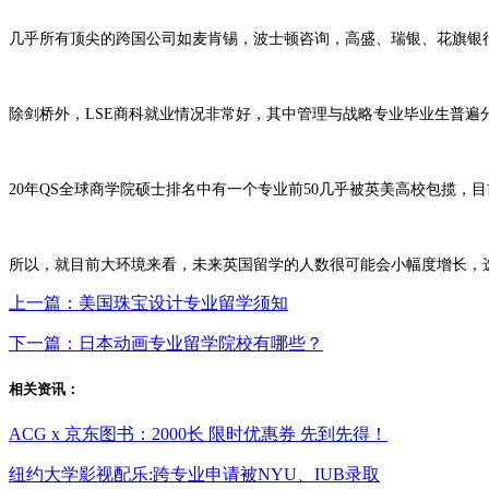
几乎所有顶尖的跨国公司如麦肯锡，波士顿咨询，高盛、瑞银、花旗银行
除剑桥外，LSE商科就业情况非常好，其中管理与战略专业毕业生普
20年QS全球商学院硕士排名中有一个专业前50几乎被英美高校包揽，目前，行
所以，就目前大环境来看，未来英国留学的人数很可能会小幅度增长，
上一篇：美国珠宝设计专业留学须知
下一篇：日本动画专业留学院校有哪些？
相关资讯：
ACG x 京东图书：2000长 限时优惠券 先到先得！
纽约大学影视配乐:跨专业申请被NYU、IUB录取