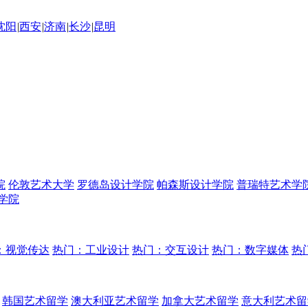
沈阳
|
西安
|
济南
|
长沙
|
昆明
院
伦敦艺术大学
罗德岛设计学院
帕森斯设计学院
普瑞特艺术学
学院
：视觉传达
热门：工业设计
热门：交互设计
热门：数字媒体
热
韩国艺术留学
澳大利亚艺术留学
加拿大艺术留学
意大利艺术留