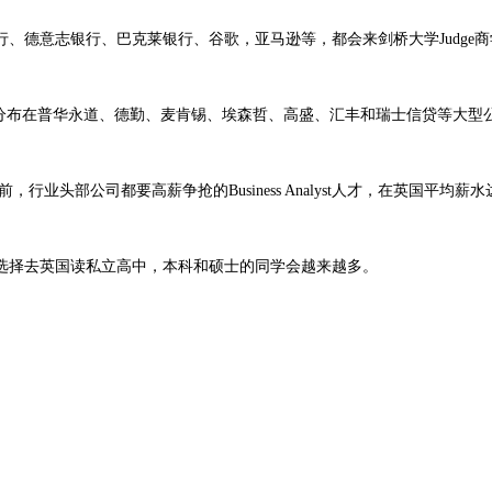
、德意志银行、巴克莱银行、谷歌，亚马逊等，都会来剑桥大学Judge
遍分布在普华永道、德勤、麦肯锡、埃森哲、高盛、汇丰和瑞士信贷等大型
业头部公司都要高薪争抢的Business Analyst人才，在英国平均薪
选择去英国读私立高中，本科和硕士的同学会越来越多。