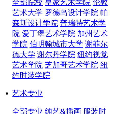
全部院校
皇家艺术学院
伦敦
艺术大学
罗德岛设计学院
帕
森斯设计学院
普瑞特艺术学
院
爱丁堡艺术学院
加州艺术
学院
伯明翰城市大学
谢菲尔
德大学
谢尔丹学院
纽约视觉
艺术学院
芝加哥艺术学院
纽
约时装学院
艺术专业
全部专业
纯艺&插画
服装时