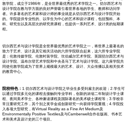
1986
敦学院，成立于
年，是全世界最优秀的艺术学院之一。切尔西艺术与
设计学院在教与学方面的良好声誉吸引着世界各地的学生、教师和访问学
者。许多著名的艺术家和设计师的事业就是从切尔西艺术与设计学院开始
的。学院提供专业性的、以学生为中心的艺术和设计课程，包括预科、本
科、研究生以及高层次的研究类课程，也提供一系列艺术、设计类的短期课
程。
切尔西艺术与设计学院是全世界最优秀的艺术学院之一，将世界上最著名的
致力于艺术、设计及其它相关活动的六所学院联合起来，这六所专业学院
是：伦敦传媒学院、伦敦时装学院、坎伯威尔艺术学院、英国切尔西艺术与
设计学院、温布尔登艺术学院和中央圣马丁艺术与设计学院。这六座学院共
同使伦敦学院成为了世界上规模最大的艺术、设计、大众传播以及相关技术
的教育中心。
1.
2.
院校特色：
切尔西艺术与设计学院之毕业生多受到雇主的欢迎；
学生可
以通过学院多元化的课程去接触到专业学科，创新的浓缩二年制设计学士课
3.
程、夜间美术学士、各种兼读课程及国际著名的美术硕士课程等；
学校非
4.
常注重研究工作，其个别之奖学金或创新研究一向获得学院重视；
学院投
Virtual Reality as a Fine Art Medium
入各项大型研究，有
及
Environmentally Positive Textiles
Camberwell
及与
合作在版画、书本艺
术和美术及设计史的三个项目。