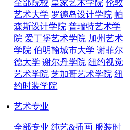
全部院校
皇家艺术学院
伦敦
艺术大学
罗德岛设计学院
帕
森斯设计学院
普瑞特艺术学
院
爱丁堡艺术学院
加州艺术
学院
伯明翰城市大学
谢菲尔
德大学
谢尔丹学院
纽约视觉
艺术学院
芝加哥艺术学院
纽
约时装学院
艺术专业
全部专业
纯艺&插画
服装时