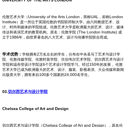
University of the Arts London
UAL
London
伦敦艺术大学（
，简称
，前称
Institute
）是一所位于英国伦敦的书院联邦制大学。由六间教授艺术、设
计、时尚和媒体的学院组成。伦敦艺术大学是欧洲最大的艺术、设计、媒体
(The London Institute)
传达和表演艺术的教育机构。原名：伦敦学院
成
1986
立于
年，由世界著名的八大艺术、设计与传播学院联合而成。
2
学术优势：
学校拥有
万名左右的学生，分布在中央圣马丁艺术与设计学
院、伦敦传媒学院、伦敦时装学院、坎伯韦尔艺术学院、切尔西艺术与设计
6
150
学院和温布登设计学院这
个艺术设计学院学习。经过
年的发展， 伦敦
艺术大学已成为欧洲最大的艺术、设计、服装、影视表演、大众传媒和新闻
100
24,000
出版类大学，拥有来自
多个国家的
名学生。
03.
切尔西艺术与设计学院
Chelsea College of Art and Design
Chelsea College of Art and Design
切尔西艺术与设计学院（
），原名伦