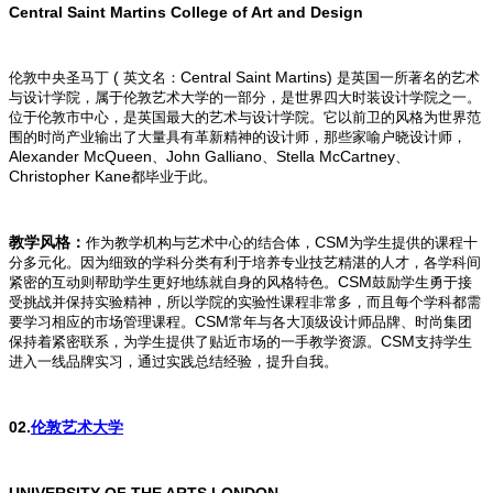
Central Saint Martins College of Art and Design
(
Central Saint Martins)
伦敦中央圣马丁
英文名：
是英国一所著名的艺术
与设计学院，属于伦敦艺术大学的一部分，是世界四大时装设计学院之一。
位于伦敦市中心，是英国最大的艺术与设计学院。它以前卫的风格为世界范
围的时尚产业输出了大量具有革新精神的设计师，那些家喻户晓设计师，
Alexander McQueen
John Galliano
Stella McCartney
、
、
、
Christopher Kane
都毕业于此。
CSM
教学风格：
作为教学机构与艺术中心的结合体，
为学生提供的课程十
分多元化。因为细致的学科分类有利于培养专业技艺精湛的人才，各学科间
CSM
紧密的互动则帮助学生更好地练就自身的风格特色。
鼓励学生勇于接
受挑战并保持实验精神，所以学院的实验性课程非常多，而且每个学科都需
CSM
要学习相应的市场管理课程。
常年与各大顶级设计师品牌、时尚集团
CSM
保持着紧密联系，为学生提供了贴近市场的一手教学资源。
支持学生
进入一线品牌实习，通过实践总结经验，提升自我。
02.
伦敦艺术大学
UNIVERSITY OF THE ARTS LONDON