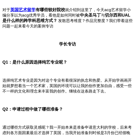
acg
对于
英国艺术留学
有哪些较好院校
就介绍到这里了，今天
艺术留学小
acg
UAL
编分享以为
优秀学员，看他是如何同时被
中央圣马丁
与
切尔西和
是什么样的跨学科思维方式？
发散思考维度？作品完整度？我们带着这些
问题一起来看今天的案例专访
学长专访
Q1
：是什么原因选择纯艺专业呢？
选择纯艺术专业是因为对这个专业有着很深的执念和热爱。从开始学画画开
始就梦想着当一个艺术家，英国的环境可以让我的创作更加自由，感受一些
不一样的文化和理念来丰富我的创作。继续在这条路走下去。
Q2
：申请过程中做了哪些准备？
通过哪些方式获取灵感呢？我一开始本来是准备申请意大利的学校，后来考
3
虑到各方面因素最后才选择了英国，当我开始准备到时候是
月份已经很晚