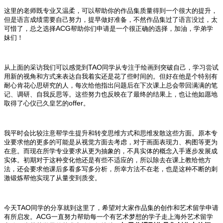
这里的老师既专业又温柔，可以帮助你的作品集质量得到一个很大的提升，
但是语言成绩需要自己努力，提早做好准备，不然作品集过了语言没过，太
ACG
可惜了，总之选择
帮助你们申请是一个很正确的选择，加油，学弟学
妹们！
TAO
从上面的采访我们可以感觉到
同学从专注于绘画到突破自己，学习尝试
用新的视角和方式来表达自我着实还是花了些时间的。但好在他是个特别有
耐心肯花心思研究的人，每次给他指出问题后在下次课上总会带回满满的笔
记、调研、自我反思等。这些努力也反映在了最终的结果上，也让他如愿地
offer
取得了心仪已久皇艺的
。
我平时会比较注意帮学生提升和转变思维方式和思维发散这些方面。原本专
业要求他的更多的可能是从视觉方面去考虑，对于画面表现力、构图等更为
在意。而现在所学专业要求从更为抽象的，不具实体的概念入手逐步发展成
实体。初期对于这种变化他还是有些不适应的，所以除去在课上教给他方
法，还会要求他课后多看多写多分析，所幸方法不在老，也是这种不断的刺
激锻炼帮他实现了从量变到质变。
TAO
今天
同学的分享就到这里了，希望对大家作品集的创作和艺术留学申请
ACG
有所启发。
一直努力帮助每一个有艺术梦想的学子走上海外艺术留学