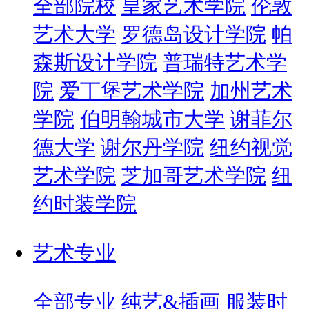
全部院校
皇家艺术学院
伦敦
艺术大学
罗德岛设计学院
帕
森斯设计学院
普瑞特艺术学
院
爱丁堡艺术学院
加州艺术
学院
伯明翰城市大学
谢菲尔
德大学
谢尔丹学院
纽约视觉
艺术学院
芝加哥艺术学院
纽
约时装学院
艺术专业
全部专业
纯艺&插画
服装时