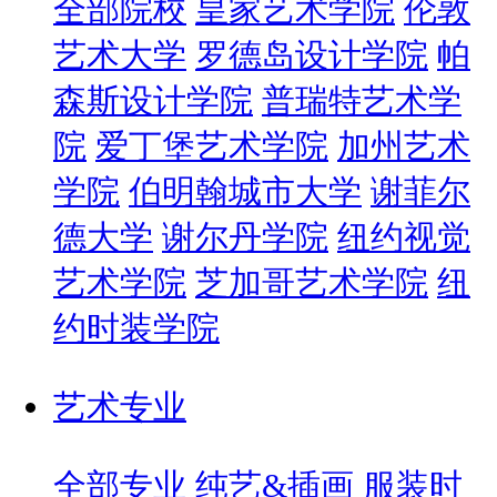
全部院校
皇家艺术学院
伦敦
艺术大学
罗德岛设计学院
帕
森斯设计学院
普瑞特艺术学
院
爱丁堡艺术学院
加州艺术
学院
伯明翰城市大学
谢菲尔
德大学
谢尔丹学院
纽约视觉
艺术学院
芝加哥艺术学院
纽
约时装学院
艺术专业
全部专业
纯艺&插画
服装时