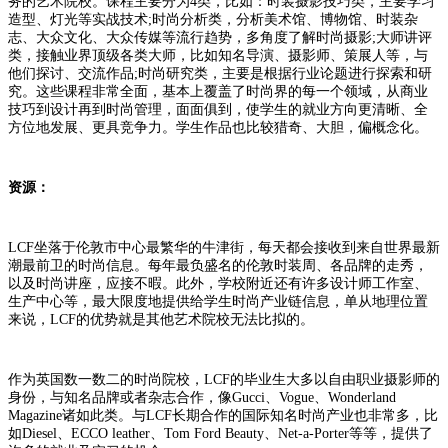
务的艺术院校。课程主要分为4类，比如：时装摄影技巧类，主要学习
造型、灯光等实战技术;时尚分析类，分析美术馆、博物馆、时装杂
志、大众文化、大众传媒等流行趋势，多角度了解时尚摄影;大师讲评
类，接触业界顶级各类大师，比如知名导演、摄影师、策展人等，与
他们探讨、交流作品;时尚研究类，主要是根据行业论题进行探索和研
究。这些课程非常全面，基本上覆盖了时尚界的每一个领域，从商业
技巧到设计再到时尚管理，面面俱到，使学生的就业方向更清晰、全
方位地发展、更具竞争力。学生作品也比较猎奇、大胆，偏概念化。
资源：
LCF坐落于伦敦市中心最繁华的牛津街，每天都会接收到来自世界最新
潮最前卫的时尚信息。每年最负盛名的伦敦时装周、各品牌的走秀，
以及时尚讲座，应接不暇。此外，学校附近还有许多设计师工作室、
生产中心等，最大限度地提供给学生时尚产业链信息，单从地理位置
来说，LCF的优势就是其他艺术院校无法比拟的。
作为英国数一数二的时尚院校，LCF的毕业生大多以自由职业摄影师的
身份，与知名品牌或者杂志合作，像Gucci、Vogue、Wonderland
Magazine诸如此类。与LCF长期合作的国际知名时尚产业也非常多，比
如Diesel、ECCO leather、Tom Ford Beauty、Net-a-Porter等等，提供了