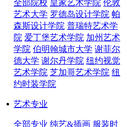
全部院校
皇家艺术学院
伦敦
艺术大学
罗德岛设计学院
帕
森斯设计学院
普瑞特艺术学
院
爱丁堡艺术学院
加州艺术
学院
伯明翰城市大学
谢菲尔
德大学
谢尔丹学院
纽约视觉
艺术学院
芝加哥艺术学院
纽
约时装学院
艺术专业
全部专业
纯艺&插画
服装时