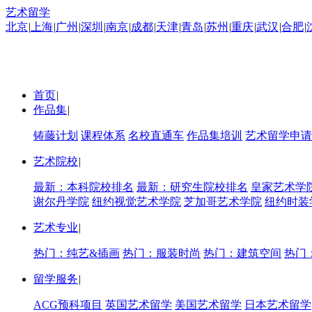
艺术留学
北京
|
上海
|
广州
|
深圳
|
南京
|
成都
|
天津
|
青岛
|
苏州
|
重庆
|
武汉
|
合肥
|
首页
|
作品集
|
铸藤计划
课程体系
名校直通车
作品集培训
艺术留学申请
艺术院校
|
最新：本科院校排名
最新：研究生院校排名
皇家艺术学
谢尔丹学院
纽约视觉艺术学院
芝加哥艺术学院
纽约时装
艺术专业
|
热门：纯艺&插画
热门：服装时尚
热门：建筑空间
热门
留学服务
|
ACG预科项目
英国艺术留学
美国艺术留学
日本艺术留学