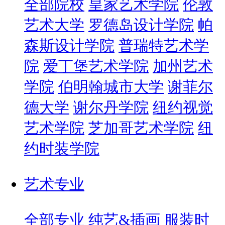
全部院校
皇家艺术学院
伦敦
艺术大学
罗德岛设计学院
帕
森斯设计学院
普瑞特艺术学
院
爱丁堡艺术学院
加州艺术
学院
伯明翰城市大学
谢菲尔
德大学
谢尔丹学院
纽约视觉
艺术学院
芝加哥艺术学院
纽
约时装学院
艺术专业
全部专业
纯艺&插画
服装时