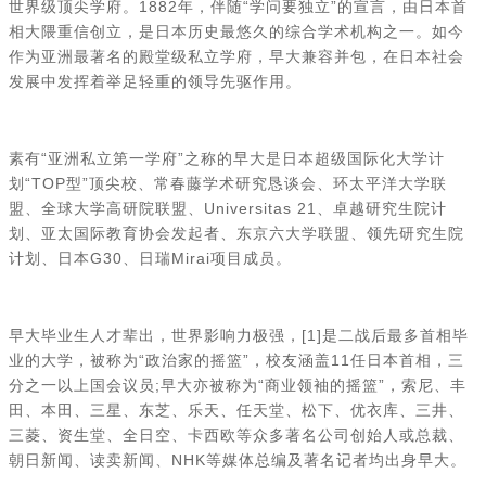
世界级顶尖学府。1882年，伴随“学问要独立”的宣言，由日本首
相大隈重信创立，是日本历史最悠久的综合学术机构之一。如今
作为亚洲最著名的殿堂级私立学府，早大兼容并包，在日本社会
发展中发挥着举足轻重的领导先驱作用。
素有“亚洲私立第一学府”之称的早大是日本超级国际化大学计
划“TOP型”顶尖校、常春藤学术研究恳谈会、环太平洋大学联
盟、全球大学高研院联盟、Universitas 21、卓越研究生院计
划、亚太国际教育协会发起者、东京六大学联盟、领先研究生院
计划、日本G30、日瑞Mirai项目成员。
早大毕业生人才辈出，世界影响力极强，[1]是二战后最多首相毕
业的大学，被称为“政治家的摇篮”，校友涵盖11任日本首相，三
分之一以上国会议员;早大亦被称为“商业领袖的摇篮”，索尼、丰
田、本田、三星、东芝、乐天、任天堂、松下、优衣库、三井、
三菱、资生堂、全日空、卡西欧等众多著名公司创始人或总裁、
朝日新闻、读卖新闻、NHK等媒体总编及著名记者均出身早大。