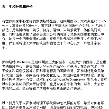
五、学校环境和评价
有世界影像中心之称的罗切斯特坐落于纽约州西部，大约离纽约市585
公里，离多伦多300公里。该市以世界著名的图象中心文明。生活环境
舒适，是集博物馆、娱乐、健身、运动、自然景观于一体的美丽城
市。同时该市聚集了很多美国大公司的总部，也是美国重要的出口中
心。她是一个四季分明的城市，夏季平均气温26摄氏度，冬季平均0
度。罗切斯特理工大学的校园和宿舍位于市中心以外，环境非常安
全。
罗彻斯特(Rochester)是纽约州第三大的城市，在纽约州的西部，是全世
界的摄影中心，是美国最大的光学产品的生产基地，在绘画艺术、电
子设备和紧密仪器等方面都享有很高的国际声誉。罗彻斯特是全美第
四大出口城市﹐市内还有许多文化汇点﹐如国际摄影术博物馆、罗彻
斯特科学博物中心等。是柯达 (Kodak)及施乐(Xerox)公司所在地，拥有
以科技为基础的强大经济背景，也是全美前十名的出口城市。大多数
本地的工业、企业等都与学校有着很紧密的合作关系。
以上就是关于去罗彻斯特理工学院留学怎么样的介绍，希望对你有帮
助。如果有更多艺术留学问题，请直接拨打我们官方电话：400-612-