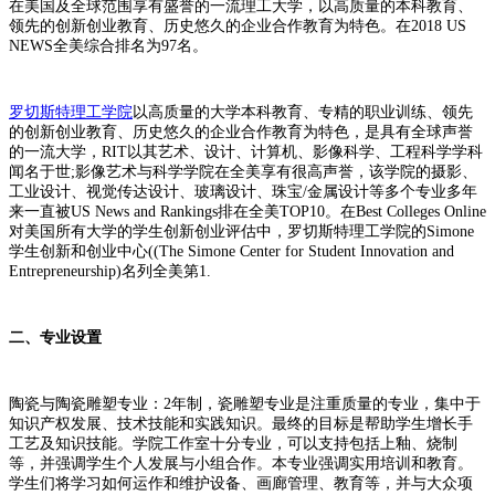
在美国及全球范围享有盛誉的一流理工大学，以高质量的本科教育、
领先的创新创业教育、历史悠久的企业合作教育为特色。在2018 US
NEWS全美综合排名为97名。
罗切斯特理工学院
以高质量的大学本科教育、专精的职业训练、领先
的创新创业教育、历史悠久的企业合作教育为特色，是具有全球声誉
的一流大学，RIT以其艺术、设计、计算机、影像科学、工程科学学科
闻名于世;影像艺术与科学学院在全美享有很高声誉，该学院的摄影、
工业设计、视觉传达设计、玻璃设计、珠宝/金属设计等多个专业多年
来一直被US News and Rankings排在全美TOP10。在Best Colleges Online
对美国所有大学的学生创新创业评估中，罗切斯特理工学院的Simone
学生创新和创业中心((The Simone Center for Student Innovation and
Entrepreneurship)名列全美第1.
二、专业设置
陶瓷与陶瓷雕塑专业：2年制，瓷雕塑专业是注重质量的专业，集中于
知识产权发展、技术技能和实践知识。最终的目标是帮助学生增长手
工艺及知识技能。学院工作室十分专业，可以支持包括上釉、烧制
等，并强调学生个人发展与小组合作。本专业强调实用培训和教育。
学生们将学习如何运作和维护设备、画廊管理、教育等，并与大众项