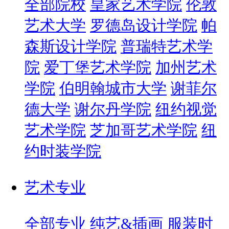
全部院校
皇家艺术学院
伦敦
艺术大学
罗德岛设计学院
帕
森斯设计学院
普瑞特艺术学
院
爱丁堡艺术学院
加州艺术
学院
伯明翰城市大学
谢菲尔
德大学
谢尔丹学院
纽约视觉
艺术学院
芝加哥艺术学院
纽
约时装学院
艺术专业
全部专业
纯艺&插画
服装时