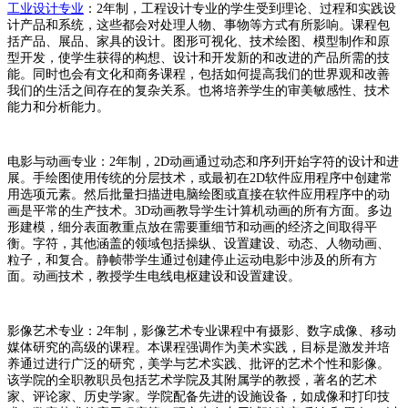
工业设计专业
：2年制，工程设计专业的学生受到理论、过程和实践设
计产品和系统，这些都会对处理人物、事物等方式有所影响。课程包
括产品、展品、家具的设计。图形可视化、技术绘图、模型制作和原
型开发，使学生获得的构想、设计和开发新的和改进的产品所需的技
能。同时也会有文化和商务课程，包括如何提高我们的世界观和改善
我们的生活之间存在的复杂关系。也将培养学生的审美敏感性、技术
能力和分析能力。
电影与动画专业：2年制，2D动画通过动态和序列开始字符的设计和进
展。手绘图使用传统的分层技术，或最初在2D软件应用程序中创建常
用选项元素。然后批量扫描进电脑绘图或直接在软件应用程序中的动
画是平常的生产技术。3D动画教导学生计算机动画的所有方面。多边
形建模，细分表面教重点放在需要重细节和动画的经济之间取得平
衡。字符，其他涵盖的领域包括操纵、设置建设、动态、人物动画、
粒子，和复合。静帧带学生通过创建停止运动电影中涉及的所有方
面。动画技术，教授学生电线电枢建设和设置建设。
影像艺术专业：2年制，影像艺术专业课程中有摄影、数字成像、移动
媒体研究的高级的课程。本课程强调作为美术实践，目标是激发并培
养通过进行广泛的研究，美学与艺术实践、批评的艺术个性和影像。
该学院的全职教职员包括艺术学院及其附属学的教授，著名的艺术
家、评论家、历史学家。学院配备先进的设施设备，如成像和打印技