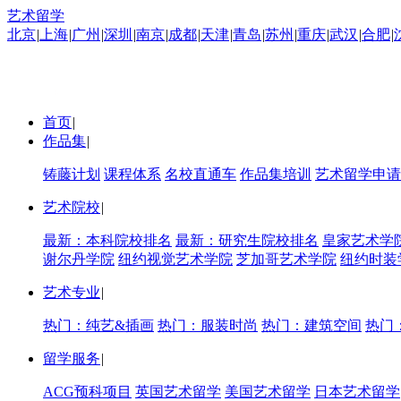
艺术留学
北京
|
上海
|
广州
|
深圳
|
南京
|
成都
|
天津
|
青岛
|
苏州
|
重庆
|
武汉
|
合肥
|
首页
|
作品集
|
铸藤计划
课程体系
名校直通车
作品集培训
艺术留学申请
艺术院校
|
最新：本科院校排名
最新：研究生院校排名
皇家艺术学
谢尔丹学院
纽约视觉艺术学院
芝加哥艺术学院
纽约时装
艺术专业
|
热门：纯艺&插画
热门：服装时尚
热门：建筑空间
热门
留学服务
|
ACG预科项目
英国艺术留学
美国艺术留学
日本艺术留学