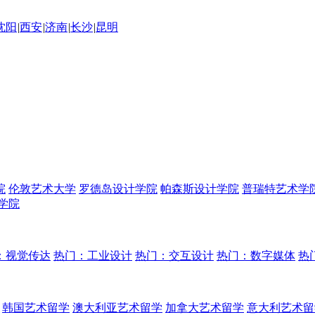
沈阳
|
西安
|
济南
|
长沙
|
昆明
院
伦敦艺术大学
罗德岛设计学院
帕森斯设计学院
普瑞特艺术学
学院
：视觉传达
热门：工业设计
热门：交互设计
热门：数字媒体
热
韩国艺术留学
澳大利亚艺术留学
加拿大艺术留学
意大利艺术留