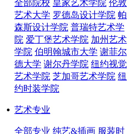
全部院校
皇家艺术学院
伦敦
艺术大学
罗德岛设计学院
帕
森斯设计学院
普瑞特艺术学
院
爱丁堡艺术学院
加州艺术
学院
伯明翰城市大学
谢菲尔
德大学
谢尔丹学院
纽约视觉
艺术学院
芝加哥艺术学院
纽
约时装学院
艺术专业
全部专业
纯艺&插画
服装时