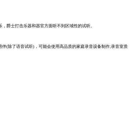
击乐，爵士打击乐器和器官方面听不到区域性的试听。
视频可能无人陪伴(除了语音试听)，可能会使用高品质的家庭录音设备制作;录音室质