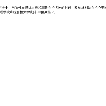
纪的历史中，当哈佛在担忧古典和耶鲁在担忧神的时候，欧柏林则是在担心美
文理学院和综合性大学统排)中位列第53。