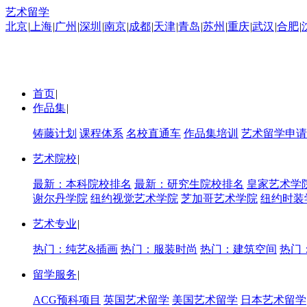
艺术留学
北京
|
上海
|
广州
|
深圳
|
南京
|
成都
|
天津
|
青岛
|
苏州
|
重庆
|
武汉
|
合肥
|
首页
|
作品集
|
铸藤计划
课程体系
名校直通车
作品集培训
艺术留学申请
艺术院校
|
最新：本科院校排名
最新：研究生院校排名
皇家艺术学
谢尔丹学院
纽约视觉艺术学院
芝加哥艺术学院
纽约时装
艺术专业
|
热门：纯艺&插画
热门：服装时尚
热门：建筑空间
热门
留学服务
|
ACG预科项目
英国艺术留学
美国艺术留学
日本艺术留学