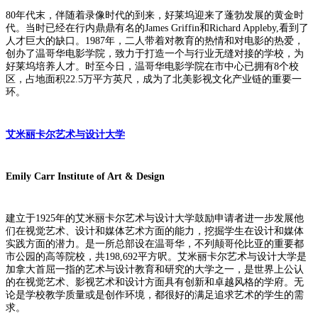
80年代末，伴随着录像时代的到来，好莱坞迎来了蓬勃发展的黄金时
代。当时已经在行内鼎鼎有名的James Griffin和Richard Appleby,看到了
人才巨大的缺口。1987年，二人带着对教育的热情和对电影的热爱，
创办了温哥华电影学院，致力于打造一个与行业无缝对接的学校，为
好莱坞培养人才。时至今日，温哥华电影学院在市中心已拥有8个校
区，占地面积22.5万平方英尺，成为了北美影视文化产业链的重要一
环。
艾米丽卡尔艺术与设计大学
Emily Carr Institute of Art & Design
建立于1925年的艾米丽卡尔艺术与设计大学鼓励申请者进一步发展他
们在视觉艺术、设计和媒体艺术方面的能力，挖掘学生在设计和媒体
实践方面的潜力。是一所总部设在温哥华，不列颠哥伦比亚的重要都
市公园的高等院校，共198,692平方呎。艾米丽卡尔艺术与设计大学是
加拿大首屈一指的艺术与设计教育和研究的大学之一，是世界上公认
的在视觉艺术、影视艺术和设计方面具有创新和卓越风格的学府。无
论是学校教学质量或是创作环境，都很好的满足追求艺术的学生的需
求。