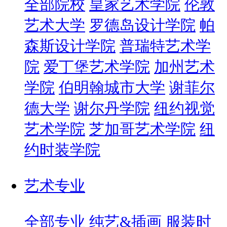
全部院校
皇家艺术学院
伦敦
艺术大学
罗德岛设计学院
帕
森斯设计学院
普瑞特艺术学
院
爱丁堡艺术学院
加州艺术
学院
伯明翰城市大学
谢菲尔
德大学
谢尔丹学院
纽约视觉
艺术学院
芝加哥艺术学院
纽
约时装学院
艺术专业
全部专业
纯艺&插画
服装时