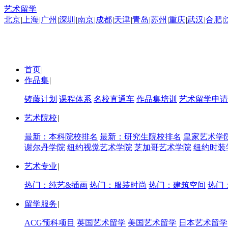
艺术留学
北京
|
上海
|
广州
|
深圳
|
南京
|
成都
|
天津
|
青岛
|
苏州
|
重庆
|
武汉
|
合肥
|
首页
|
作品集
|
铸藤计划
课程体系
名校直通车
作品集培训
艺术留学申请
艺术院校
|
最新：本科院校排名
最新：研究生院校排名
皇家艺术学
谢尔丹学院
纽约视觉艺术学院
芝加哥艺术学院
纽约时装
艺术专业
|
热门：纯艺&插画
热门：服装时尚
热门：建筑空间
热门
留学服务
|
ACG预科项目
英国艺术留学
美国艺术留学
日本艺术留学