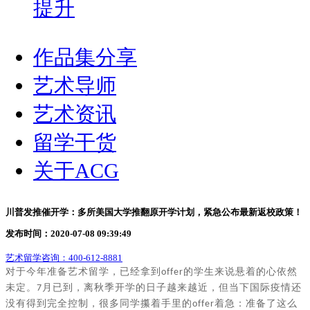
提升
作品集分享
艺术导师
艺术资讯
留学干货
关于ACG
川普发推催开学：多所美国大学推翻原开学计划，紧急公布最新返校政策！
发布时间：2020-07-08 09:39:49
艺术留学咨询：
400-612-8881
对于今年准备艺术留学，已经拿到
的学生来说悬着的心依然
offer
未定。
月已到，离秋季开学的日子越来越近，但当下国际疫情还
7
没有得到完全控制，很多同学攥着手里的
着急：准备了这么
offer