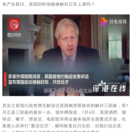
免产生疑问，英国到时候能够解封正常上课吗？
其实之前我们就曾撰文解读过英国鲍里斯政府的解封三部曲，而
7
月正是三部曲的最后一步。据外网报道，
月
日，英国酒吧、咖
7
4
啡店、餐厅、理发店、电影院等商业服务场所全面重启开放，伦
敦唐人街举行
重启仪式
，瞬间恢复往日生机，但我们也注意
“
”