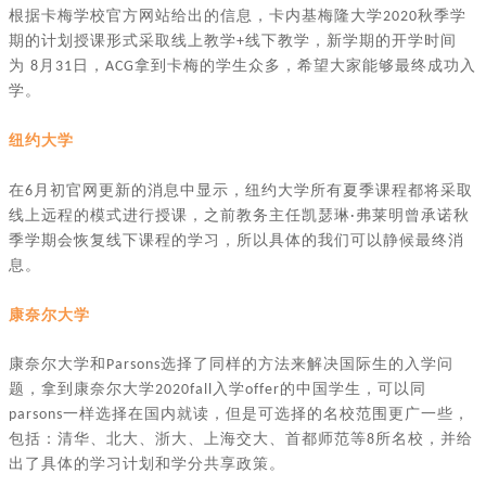
根据卡梅学校官方网站给出的信息，卡内基梅隆大学
秋季学
2020
期的计划授课形式采取线上教学
线下教学，新学期的开学时间
+
为
月
日，
拿到卡梅的学生众多，希望大家能够最终成功入
8
31
ACG
学。
纽约大学
在
月初官网更新的消息中显示，纽约大学所有夏季课程都将采取
6
线上远程的模式进行授课，之前教务主任凯瑟琳
弗莱明曾承诺秋
·
季学期会恢复线下课程的学习，所以具体的我们可以静候最终消
息。
康奈尔大学
康奈尔大学和
选择了同样的方法来解决国际生的入学问
Parsons
题，拿到康奈尔大学
入学
的中国学生，可以同
2020fall
offer
一样选择在国内就读，但是可选择的名校范围更广一些，
parsons
包括：清华、北大、浙大、上海交大、首都师范等
所名校，并给
8
出了具体的学习计划和学分共享政策。