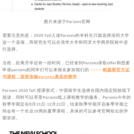
图片来源于
官网
Parsons
需要注意的是：
入读
的本科生只能选择深圳大学
2020 Fall
Parsons
这一个选项，而研究生可以在清华大学和同济大学两所院校中进
行选择。
当然，距离开学还有一段时间，已经拿到
录取
和想要
Parsons
offer
申请
的同学们可以来报名参加我们的
>>>>
帕森斯官方证
parsons
书课程，提前体验
真实的教学
parsons
授课形式：中国留学生选择在国内指定院校线下
Parsons 2020 fall
就读，同时可以享受
线上课程教学的服务。
今年的
Parsons
Parsons
秋季学期定在
月
日
月
日，结束秋季学期开启春季学期之
8
31
-12
22
间会有一个长达
周的夏季课程，具体的可以参考官网给出的学
10
期安排。