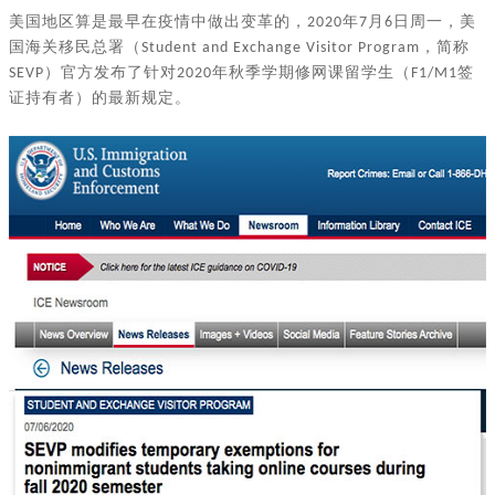
美国地区算是最早在疫情中做出变革的，
年
月
日周一，美
2020
7
6
国海关移民总署（
，简称
Student and Exchange Visitor Program
）官方发布了针对
年秋季学期修网课留学生（
签
SEVP
2020
F1/M1
证持有者）的最新规定。