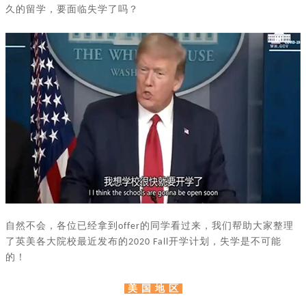
久的留学，要面临失学了吗？
自然不会，各位已经拿到
的同学看过来，我们帮助大家整理
offer
了英美各大院校最近发布的
开学计划，失学是不可能
2020 Fall
的！
美 国 地 区