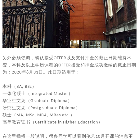
另外必须强调，确认接受
以及支付押金的截止日期维持不
OFFER
变，本科及以上学历课程的
接受和押金成功缴纳的截止日期
OFFER
为：
年
月
日。此日期适用于：
2020
8
31
本科（
）
BA, BSc
一体化硕士（
）
Integrated Master
毕业生文凭（
）
Graduate Diploma
研究生文凭（
）
Postgraduate Diploma
硕士（
）
MA, MSc, MBA, MRes etc.
高等教育证书（
）
Certificate in Higher Education
在这里插播一段说明，很多同学可以看到伦艺
月开课的消息不
10