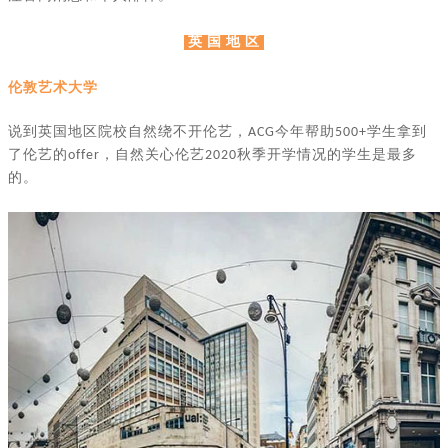
英 国 地 区
伦敦艺术大学
说到英国地区院校自然绕不开伦艺，
今年帮助
学生拿到
ACG
500+
了伦艺的
，自然关心伦艺
秋季开学情况的学生是最多
offer
2020
的。