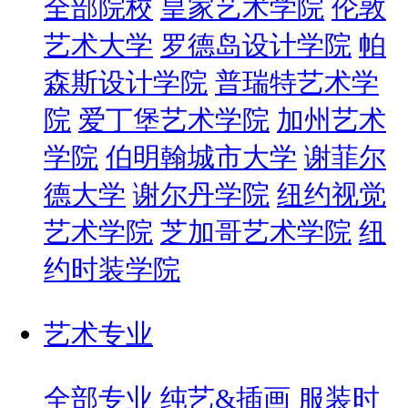
全部院校
皇家艺术学院
伦敦
艺术大学
罗德岛设计学院
帕
森斯设计学院
普瑞特艺术学
院
爱丁堡艺术学院
加州艺术
学院
伯明翰城市大学
谢菲尔
德大学
谢尔丹学院
纽约视觉
艺术学院
芝加哥艺术学院
纽
约时装学院
艺术专业
全部专业
纯艺&插画
服装时