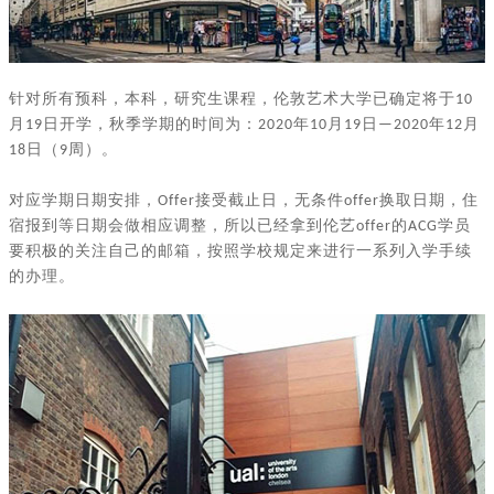
针对所有预科，本科，研究生课程，伦敦艺术大学已确定将于
10
月
日开学，秋季学期的时间为：
年
月
日
年
月
19
2020
10
19
—2020
12
日（
周）。
18
9
对应学期日期安排，
接受截止日，无条件
换取日期，住
Offer
offer
宿报到等日期会做相应调整，所以已经拿到伦艺
的
学员
offer
ACG
要积极的关注自己的邮箱，按照学校规定来进行一系列入学手续
的办理。