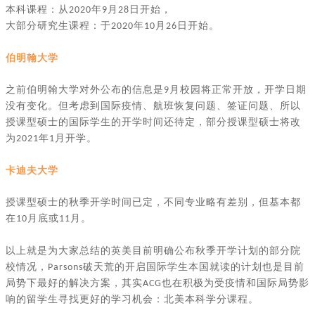
本科课程：从
年
月
日开始，
2020
9
28
大部分研究生课程：于
年
月
日开始。
2020
10
26
伯明翰大学
之前伯明翰大学对外公布的信息是
月校园将正常开放，开学日期
9
没有变化。但考虑到国际疫情、航班恢复问题、签证问题、所以
授课型硕士的国际学生的开学时间还待定，部分授课型硕士将改
为
年
月开学。
2021
1
卡迪夫大学
授课型硕士的秋季开学时间已定，不同专业略有差别，但基本都
在
月底或
月。
10
11
以上就是为大家总结的英美目前明确公布秋季开学计划的部分院
校情况，
破天荒的开启国际学生本国就读的计划也是目前
Parsons
局势下最好的解决方案，其实
也在积极为受疫情和国际局势影
ACG
响的留学生寻找更好的学习机会
：
北美本科学分课程
。