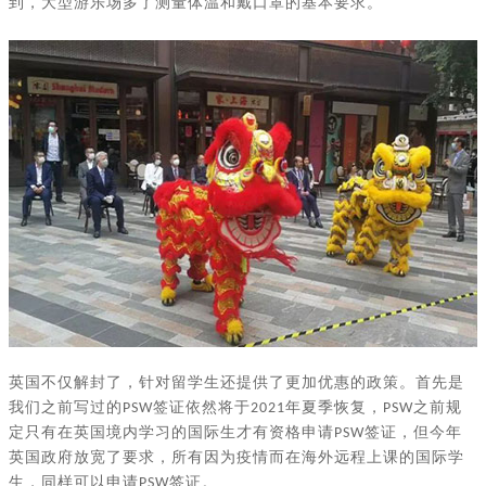
到，大型游乐场多了测量体温和戴口罩的基本要求。
英国不仅解封了，针对留学生还提供了更加优惠的政策。首先是
我们之前写过的
签证依然将于
年夏季恢复，
之前规
PSW
2021
PSW
定只有在英国境内学习的国际生才有资格申请
签证，但今年
PSW
英国政府放宽了要求，所有因为疫情而在海外远程上课的国际学
生，同样可以申请
签证。
PSW