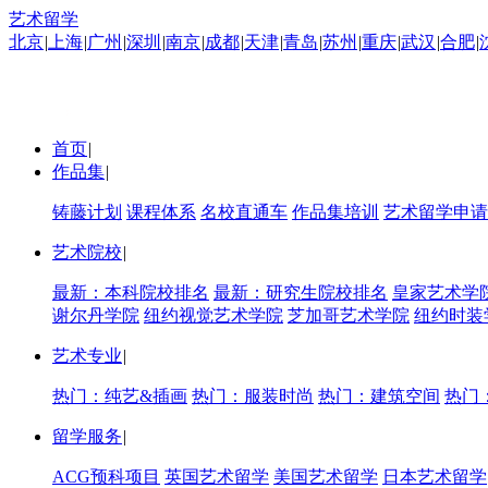
艺术留学
北京
|
上海
|
广州
|
深圳
|
南京
|
成都
|
天津
|
青岛
|
苏州
|
重庆
|
武汉
|
合肥
|
首页
|
作品集
|
铸藤计划
课程体系
名校直通车
作品集培训
艺术留学申请
艺术院校
|
最新：本科院校排名
最新：研究生院校排名
皇家艺术学
谢尔丹学院
纽约视觉艺术学院
芝加哥艺术学院
纽约时装
艺术专业
|
热门：纯艺&插画
热门：服装时尚
热门：建筑空间
热门
留学服务
|
ACG预科项目
英国艺术留学
美国艺术留学
日本艺术留学