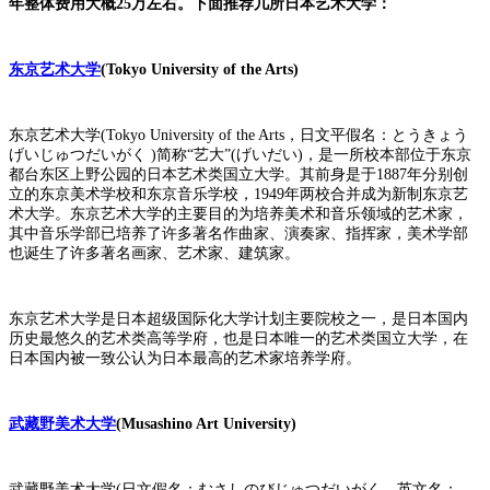
年整体费用大概25万左右。下面推荐几所日本艺术大学：
东京艺术大学
(Tokyo University of the Arts)
东京艺术大学(Tokyo University of the Arts，日文平假名：とうきょう
げいじゅつだいがく )简称“艺大”(げいだい)，是一所校本部位于东京
都台东区上野公园的日本艺术类国立大学。其前身是于1887年分别创
立的东京美术学校和东京音乐学校，1949年两校合并成为新制东京艺
术大学。东京艺术大学的主要目的为培养美术和音乐领域的艺术家，
其中音乐学部已培养了许多著名作曲家、演奏家、指挥家，美术学部
也诞生了许多著名画家、艺术家、建筑家。
东京艺术大学是日本超级国际化大学计划主要院校之一，是日本国内
历史最悠久的艺术类高等学府，也是日本唯一的艺术类国立大学，在
日本国内被一致公认为日本最高的艺术家培养学府。
武藏野美术大学
(Musashino Art University)
武藏野美术大学(日文假名：むさしのびじゅつだいがく，英文名：