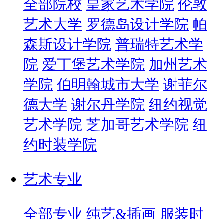
全部院校
皇家艺术学院
伦敦
艺术大学
罗德岛设计学院
帕
森斯设计学院
普瑞特艺术学
院
爱丁堡艺术学院
加州艺术
学院
伯明翰城市大学
谢菲尔
德大学
谢尔丹学院
纽约视觉
艺术学院
芝加哥艺术学院
纽
约时装学院
艺术专业
全部专业
纯艺&插画
服装时