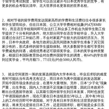
于留学生考试制度，留学生可以合法避开与日本优秀学生的竞争，有
更多的机会考取比清华、北大世界排名更靠前的世界名校。
2、相对节省的留学费用发达国家高昂的学费和生活费往往令很多家长
和学生望而却步。但在日本国、公立大学学费相对低廉(约4万RMB/
年)，而且语言学校期间即可合法打工和众多工作机会为留学生勤工俭
学提供了十分有利的条件。绝大部分同学在语言学校毕业，升入大学
后通过合法打工补贴己用，不会对家庭产生较大的后续经济压力。另
外，日本中央政府、各地方政府以及民间团体为留学生准备了其它国
家少有的，形式多样的留学生援助体制。绝大多数留学生都可享受到
学费减免的待遇，成绩优秀者还可获得奖学金。日本的奖学金种类繁
多，根据日本国际教育协会对自费外国留学生的调查，有64%的学生得
到过奖学金，平均月额73，771日元(约合5000人民币)。
3、 就业空间更胜一筹的发展选择国内大学本科生，毕业后求职的难度
有时可能比当年高考尤有过之，而日本作为离中国最近的发达国家，
开拓中国市场业务的企业，在逐年大量增加。另外，日本“少子化”现象
严重，出生率低，国内人力资源不足现象日益明显，因此日本政府不
断出台优惠留学政策，以其吸引国外留学生到日本发展，同时也放宽
了申请国籍的条件，现在只要在日本连续居住5年以上，其中有3年以
上的工作经历即可申请国籍。对于具有日本学历和生活背景的留学生
来说，将来无论是留在日本工作，还是回国求职，都可能是众多日系