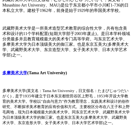
Musashino Art University、MAU)是位于东京都小平市小川町1-736的日
本私立大学。建校于1962年，前身是始于1929年的帝国美术学校。
武藏野美术大学是一所美术造型艺术教育的综合性大学，共有包含美
术和设计的11个学科配置(短期大学部于2003年废止)。是日本学科领域
分类最多并且教育规模最大的美术专门高等学府。与东京艺术大学、
多摩美术大学为日本顶级美大的御三家。也是东京五美大(多摩美术大
学、武藏野美术大学、东京造型大学、女子美术大学、日本大学艺术
学部)之一。
多摩美术大学
(Tama Art University)
多
摩美术大学(英文名：Tama Art University，日文假名：たまびじゅつだい
がく)，是于1935年建立于日本东京都世田谷区上野毛，1953年开设大学教
育的美术大学。学校以“自由与意力”作为教育理念，实践美术和设计的创作
研究、不断探求美术教育的应有价值和方式。主要校区分布在八王子和上野
毛两地，现为日本规模最大的美术大学。同东京艺术大学、武藏野美术大学
为日本顶级美术大学的御三家。也是东京五美大(多摩美术大学、武藏野美
术大学、东京造形大学、女子美术大学、日本大学艺术学部)之一。