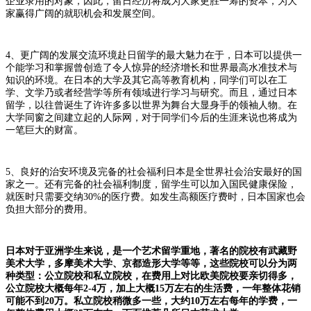
企业录用的对象，因此，留日经历将成为大家更胜一筹的资本，为大
家赢得广阔的就职机会和发展空间。
4、更广阔的发展交流环境赴日留学的最大魅力在于，日本可以提供一
个能学习和掌握曾创造了令人惊异的经济增长和世界最高水准技术与
知识的环境。在日本的大学及其它高等教育机构，同学们可以在工
学、文学乃或者经营学等所有领域进行学习与研究。而且，通过日本
留学，以往曾诞生了许许多多以世界为舞台大显身手的领袖人物。在
大学同窗之间建立起的人际网，对于同学们今后的生涯来说也将成为
一笔巨大的财富。
5、良好的治安环境及完备的社会福利日本是全世界社会治安最好的国
家之一。还有完备的社会福利制度，留学生可以加入国民健康保险，
就医时只需要交纳30%的医疗费。如发生高额医疗费时，日本国家也会
负担大部分的费用。
日本对于亚洲学生来说，是一个艺术留学重地，著名的院校有武藏野
美术大学，多摩美术大学、京都造形大学等等，这些院校可以分为两
种类型：公立院校和私立院校，在费用上对比欧美院校要亲切得多，
公立院校大概每年2-4万，加上大概15万左右的生活费，一年整体花销
可能不到20万。私立院校稍微多一些，大约10万左右每年的学费，一