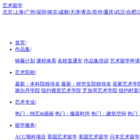
艺术留学
北京
|
上海
|
广州
|
深圳
|
南京
|
成都
|
天津
|
青岛
|
苏州
|
重庆
|
武汉
|
合肥
|
首页
|
作品集
|
铸藤计划
课程体系
名校直通车
作品集培训
艺术留学申请
艺术院校
|
最新：本科院校排名
最新：研究生院校排名
皇家艺术学
谢尔丹学院
纽约视觉艺术学院
芝加哥艺术学院
纽约时装
艺术专业
|
热门：纯艺&插画
热门：服装时尚
热门：建筑空间
热门
留学服务
|
ACG预科项目
英国艺术留学
美国艺术留学
日本艺术留学