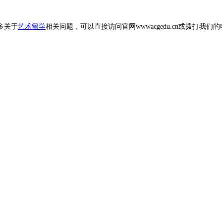
多关于
艺术留学
相关问题，可以直接访问官网wwwacgedu.cn或拨打我们的电话4