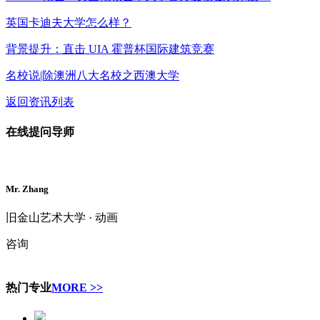
英国卡迪夫大学怎么样？
背景提升：直击 UIA 霍普杯国际建筑竞赛
名校说|除澳洲八大名校之西澳大学
返回资讯列表
在线提问导师
Mr. Zhang
旧金山艺术大学 · 动画
咨询
热门专业
MORE >>