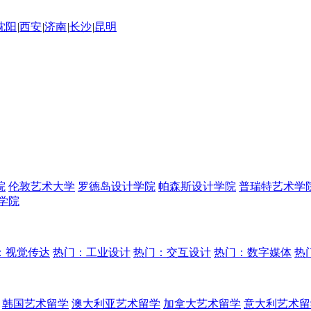
沈阳
|
西安
|
济南
|
长沙
|
昆明
院
伦敦艺术大学
罗德岛设计学院
帕森斯设计学院
普瑞特艺术学
学院
：视觉传达
热门：工业设计
热门：交互设计
热门：数字媒体
热
韩国艺术留学
澳大利亚艺术留学
加拿大艺术留学
意大利艺术留