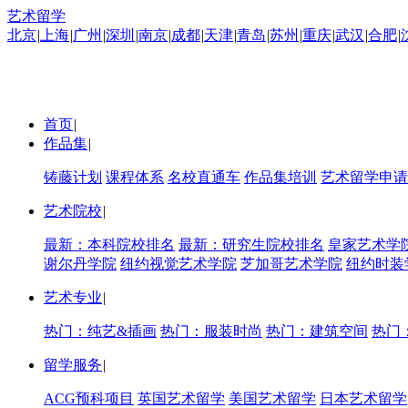
艺术留学
北京
|
上海
|
广州
|
深圳
|
南京
|
成都
|
天津
|
青岛
|
苏州
|
重庆
|
武汉
|
合肥
|
首页
|
作品集
|
铸藤计划
课程体系
名校直通车
作品集培训
艺术留学申请
艺术院校
|
最新：本科院校排名
最新：研究生院校排名
皇家艺术学
谢尔丹学院
纽约视觉艺术学院
芝加哥艺术学院
纽约时装
艺术专业
|
热门：纯艺&插画
热门：服装时尚
热门：建筑空间
热门
留学服务
|
ACG预科项目
英国艺术留学
美国艺术留学
日本艺术留学