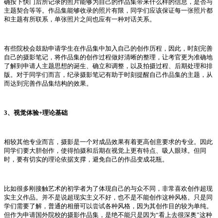
确按下快门后所记录的照片能够为自己的作品集带来什么样的信息，是否与
主题契合等等。作品集能够收录的照片有限，同学们应该保证每一张照片都
和主题有所联系，单张照片之间也应有一种对话关系。
有些院校会鼓励申请学生在作品集中加入自己的创作历程，因此，时刻完善
自己的摄影笔记，将作品集的创作过程做好清晰的整理，让考官更为准确地
了解到申请人主题思想的诞生、确立和调整，以及拍摄过程、后期处理和排
版。对于同学们而言，纪录摄影笔记有助于时刻提醒自己作品集的主题，从
而达到完善作品集结构的效果。
3、视觉体验+理论基础
相较其他专业而言，摄影是一个对成品效果有着更高创意要求的专业。因此
同学们要大胆创作，使得拍摄和后期在视觉上更有特点、吸人眼球。但同
时，要有切实的理论依据支撑，避免自己的作品变成花瓶。
比如很多刚接触艺术的初学者为了体现自己的与众不同，非常喜欢创作超现
实主义作品。并不是说超现
实主义不好，也不是不能创作这种风格。只是同
学们需要了解，普通的相册可以尝试各种风格，因为其创作目的较为单纯。
但作为申请国外院校的摄影作品集，是绝不能只是因为“看上去很深奥”这种