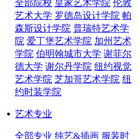
全部院校
皇家艺术学院
伦敦
艺术大学
罗德岛设计学院
帕
森斯设计学院
普瑞特艺术学
院
爱丁堡艺术学院
加州艺术
学院
伯明翰城市大学
谢菲尔
德大学
谢尔丹学院
纽约视觉
艺术学院
芝加哥艺术学院
纽
约时装学院
艺术专业
全部专业
纯艺&插画
服装时