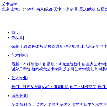
艺术留学
北京
|
上海
|
广州
|
深圳
|
南京
|
成都
|
天津
|
青岛
|
苏州
|
重庆
|
武汉
|
合肥
|
首页
|
作品集
|
铸藤计划
课程体系
名校直通车
作品集培训
艺术留学申请
艺术院校
|
最新：本科院校排名
最新：研究生院校排名
皇家艺术学
谢尔丹学院
纽约视觉艺术学院
芝加哥艺术学院
纽约时装
艺术专业
|
热门：纯艺&插画
热门：服装时尚
热门：建筑空间
热门
留学服务
|
ACG预科项目
英国艺术留学
美国艺术留学
日本艺术留学