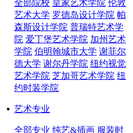
全部院校
皇家艺术学院
伦敦
艺术大学
罗德岛设计学院
帕
森斯设计学院
普瑞特艺术学
院
爱丁堡艺术学院
加州艺术
学院
伯明翰城市大学
谢菲尔
德大学
谢尔丹学院
纽约视觉
艺术学院
芝加哥艺术学院
纽
约时装学院
艺术专业
全部专业
纯艺&插画
服装时