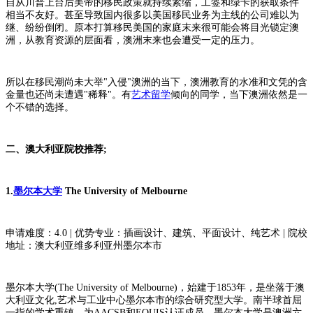
自从川普上台后美帝的移民政策就持续紧缩，工签和绿卡的获取条件
相当不友好。甚至导致国内很多以美国移民业务为主线的公司难以为
继、纷纷倒闭。原本打算移民美国的家庭末来很可能会将目光锁定澳
洲，从教育资源的层面看，澳洲末来也会遭受一定的压力。
所以在移民潮尚未大举"入侵"澳洲的当下，澳洲教育的水准和文凭的含
金量也还尚未遭遇"稀释"。有
艺术留学
倾向的同学，当下澳洲依然是一
个不错的选择。
二、澳大利亚院校推荐;
1.
墨尔本大学
The University of Melbourne
申请难度：4.0 | 优势专业：插画设计、建筑、平面设计、纯艺术 | 院校
地址：澳大利亚维多利亚州墨尔本市
墨尔本大学(The University of Melbourne)，始建于1853年，是坐落于澳
大利亚文化,艺术与工业中心墨尔本市的综合研究型大学。南半球首屈
一指的学术重镇，为AACSB和EQUIS认证成员。墨尔本大学是澳洲六