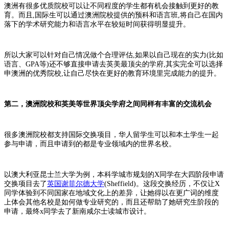
澳洲有很多优质院校可以让不同程度的学生都有机会接触到更好的教
育。而且,国际生可以通过澳洲院校提供的预科和语言班,将自己在国内
落下的学术研究能力和语言水平在较短时间获得明显提升。
所以大家可以针对自己情况做个合理评估,如果以自己现在的实力(比如
语言、GPA等)还不够直接申请去英美最顶尖的学府,其实完全可以选择
申澳洲的优秀院校,让自己尽快在更好的教育环境里完成能力的提升。
第二，澳洲院校和英美等世界顶尖学府之间同样有丰富的交流机会
很多澳洲院校都支持国际交换项目，华人留学生可以和本土学生一起
参与申请，而且申请到的都是专业领域内的世界名校。
以澳大利亚昆士兰大学为例，本科学城市规划的X同学在大四阶段申请
交换项目去了
英国谢菲尔德大学
(Sheffield)。这段交换经历，不仅让X
同学体验到不同国家在地域文化上的差异，让她得以在更广词的维度
上体会其他名校是如何做专业研究的，而且还帮助了她研究生阶段的
申请，最终x同学去了新南咸尔士读城市设计。