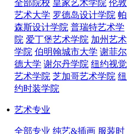
全部院校
皇家艺术学院
伦敦
艺术大学
罗德岛设计学院
帕
森斯设计学院
普瑞特艺术学
院
爱丁堡艺术学院
加州艺术
学院
伯明翰城市大学
谢菲尔
德大学
谢尔丹学院
纽约视觉
艺术学院
芝加哥艺术学院
纽
约时装学院
艺术专业
全部专业
纯艺&插画
服装时