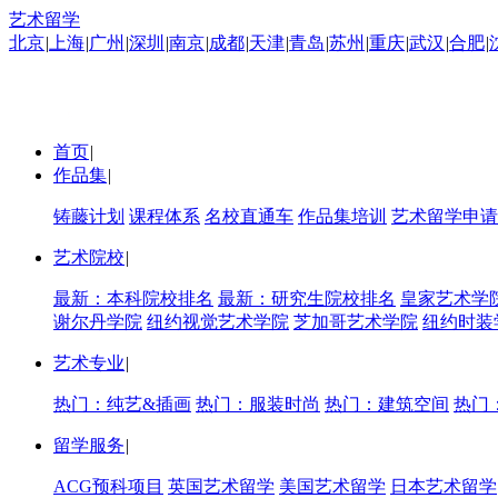
艺术留学
北京
|
上海
|
广州
|
深圳
|
南京
|
成都
|
天津
|
青岛
|
苏州
|
重庆
|
武汉
|
合肥
|
首页
|
作品集
|
铸藤计划
课程体系
名校直通车
作品集培训
艺术留学申请
艺术院校
|
最新：本科院校排名
最新：研究生院校排名
皇家艺术学
谢尔丹学院
纽约视觉艺术学院
芝加哥艺术学院
纽约时装
艺术专业
|
热门：纯艺&插画
热门：服装时尚
热门：建筑空间
热门
留学服务
|
ACG预科项目
英国艺术留学
美国艺术留学
日本艺术留学