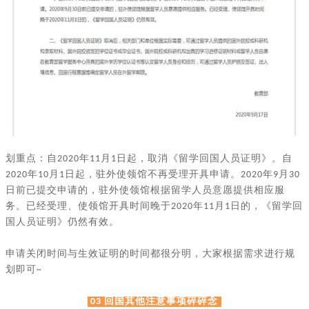
划重点：自
年
月
日起，取消《留学回国人员证明》。自
2020
11
1
年
月
日起，驻外使领馆不再受理开具申请。
年
月
2020
10
1
2020
9
30
日前已提交申请的，驻外使领馆根据留学人员意愿提供相应服
务。已经受理、使领馆开具时间晚于
年
月
日的，《留学回
2020
11
1
国人员证明》仍然有效。
申请关闭时间与生效证明的时间都很分明，大家根据需求进行规
划即可
~
回国其他注意事项碎碎念
03