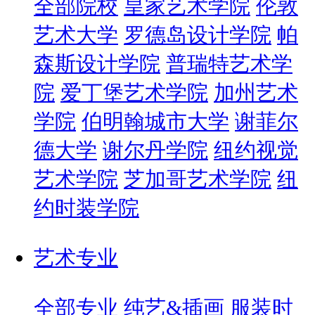
全部院校
皇家艺术学院
伦敦
艺术大学
罗德岛设计学院
帕
森斯设计学院
普瑞特艺术学
院
爱丁堡艺术学院
加州艺术
学院
伯明翰城市大学
谢菲尔
德大学
谢尔丹学院
纽约视觉
艺术学院
芝加哥艺术学院
纽
约时装学院
艺术专业
全部专业
纯艺&插画
服装时