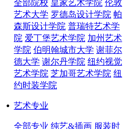
全部院校
皇家艺术学院
伦敦
艺术大学
罗德岛设计学院
帕
森斯设计学院
普瑞特艺术学
院
爱丁堡艺术学院
加州艺术
学院
伯明翰城市大学
谢菲尔
德大学
谢尔丹学院
纽约视觉
艺术学院
芝加哥艺术学院
纽
约时装学院
艺术专业
全部专业
纯艺&插画
服装时