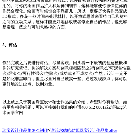
作品变成3D模型或者做成绘画形式，以便能知道连接和材料是怎么应
用的。将你的绘画作品扩大和延伸到细节，这样能够使你很快使你的
作品合理化。绘画有时候也会不靠谱儿，所以一定要尽快将作品变成
3D形式，多花一些时间来处理材料。以开放式思维来看待自己和材料
之间的互动关系，这样才能更好地修改或者修正自己的作品，也更容
易发现一些之前可能忽略掉的方面。
5、评估
作品完成之后要进行评估。尽量客观。回头看一下最初的创意梗概和
你的研究笔记。你的解决方案与创意梗概匹配么?有创意么?可观赏性强
么?经济么?可行性强么?危险么?成功或者不成功么?当然，设计一定不
是如此非黑即白，但是尽量对自己诚实一些。通过发现缺点，你可以
更好地改进缺点、找到力量。
以上就是关于英国珠宝设计硕士作品集的介绍，希望对你有帮助。如
有更多相关问题，可以直接拨打我们的电话400 612 8881或访问acg艺
术留学官网。
?
offer
珠宝设计作品集怎么制作
谢菲尔德哈勒姆珠宝设计作品集