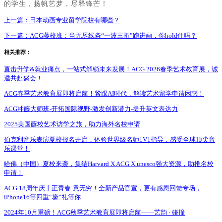
的学生，扬帆艺梦，尽释锋芒！
上一篇：
日本动画专业留学院校有哪些？
下一篇：
ACG藤校班：当无尽线条“一波三折”跑进画，你hold住吗？
相关推荐：
直击升学&就业痛点，一站式解锁未来发展！ACG 2026春季艺术教育展，诚
邀共赴盛会！
ACG春季艺术教育展即将启航！紧跟AI时代，解读艺术留学申请困惑！
ACG冲藤大师班-开拓国际视野-激发创新潜力-提升英文表达力
2025美国藤校艺术访学之旅，助力海外名校申请
伯克利音乐表演夏校报名开启，体验世界级名师1V1指导，感受全球顶尖音
乐课堂！
哈佛（中国）夏校来袭，集结Harvard X ACG X unesco强大资源，助推名校
申请！
ACG 18周年庆丨正青春·意无穷！全新产品官宣，更有感恩回馈专场，
iPhone16等四重“壕”礼等你
2024年10月重磅！ACG秋季艺术教育展即将启航——艺韵 · 碰撞