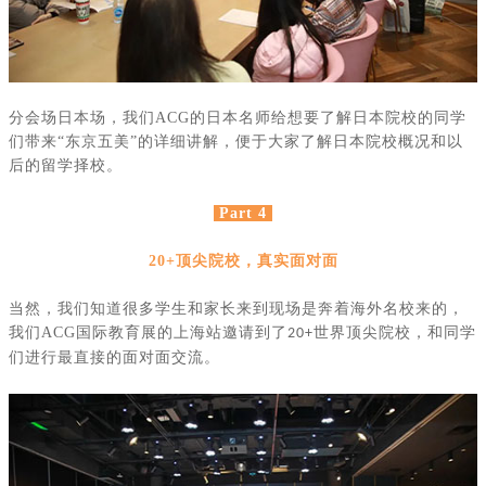
分会场日本场，我们
ACG
的日本名师给想要了解日本院校的同学
们带来“东京五美”的详细讲解，便于大家了解日本院校概况和以
后的留学择校。
Part 4
20+顶尖院校，真实面对面
当然，我们知道很多学生和家长来到现场是奔着海外名校来的，
我们
ACG
国际教育展的上海站邀请到了
世界顶尖院校，和同学
20+
们进行最直接的面对面交流。