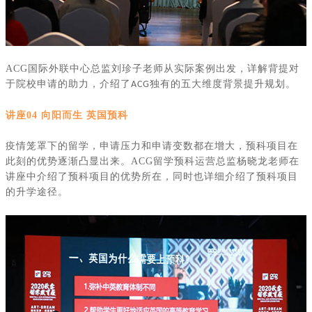
ACG
国际外联中心总监刘珍子老师从实际案例出发，详解背提对
于院校申请的助力，介绍了
独有的五大维度背景提升规划。
ACG
讲座
04 向阳而生 英国预科
疫情笼罩下的留学，申请压力和申请变数都在增大，预科项目在
此刻的优势逐渐凸显出来。
ACG
留学预科运营总监杨晓龙老师在
讲座中介绍了预科项目的优势所在，同时也详细介绍了预科项目
的升学途径。