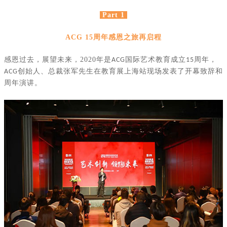
Part 1
ACG 15
周年感恩之旅再启程
感恩过去，展望未来，
2020
年是
国际艺术教育成立
周年，
ACG
15
创始人、总裁张军先生在教育展上海站现场发表了开幕致辞和
ACG
周年演讲。