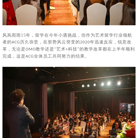
风风雨雨
15
年，留学在今年小遇挑战，但作为艺术留学行业领航
者的
历久弥坚，在形势风云突变的
年迅速反应，锐意改
ACG
2020
革，无论是
教学还是“艺术
科技”的教学改革都在上半年顺利
OMO
+
完成，这是
全体员工共同努力的结果。
ACG