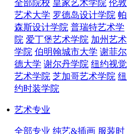
全部院校
皇家艺术学院
伦敦
艺术大学
罗德岛设计学院
帕
森斯设计学院
普瑞特艺术学
院
爱丁堡艺术学院
加州艺术
学院
伯明翰城市大学
谢菲尔
德大学
谢尔丹学院
纽约视觉
艺术学院
芝加哥艺术学院
纽
约时装学院
艺术专业
全部专业
纯艺&插画
服装时