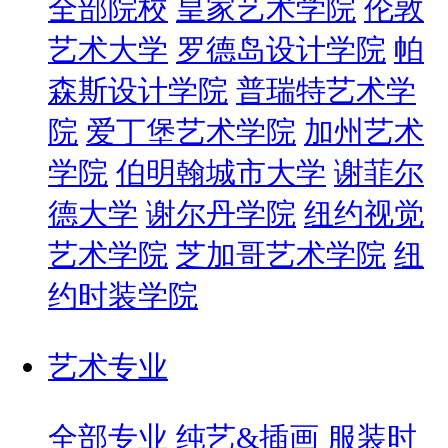
全部院校
皇家艺术学院
伦敦
艺术大学
罗德岛设计学院
帕
森斯设计学院
普瑞特艺术学
院
爱丁堡艺术学院
加州艺术
学院
伯明翰城市大学
谢菲尔
德大学
谢尔丹学院
纽约视觉
艺术学院
芝加哥艺术学院
纽
约时装学院
艺术专业
全部专业
纯艺&插画
服装时