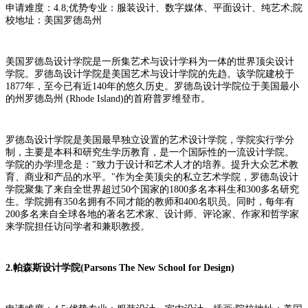
申请难度：4.8;优势专业：服装设计、数字媒体、平面设计、纯艺术;院
校地址：美国罗德岛州
美国罗德岛设计学院是一所集艺术与设计学科为一体的世界顶尖设计
学院。罗德岛设计学院是美国艺术与设计学院的先趋。该学院建校于
1877年，至今已有近140年的悠久历史。罗德岛设计学院位于美国最小
的州罗德岛州 (Rhode Island)的首府普罗维登市。
罗德岛设计学院是美国最早独立设置的艺术设计学院，学院实行学分
制，主要是本科和研究生学历教育，是一个国际性的一流设计学院。
学院的办学理念是："致力于设计和艺术人才的培养。提升大众艺术教
育、商业和产品的水平。"作为全美顶尖的私立艺术学院，罗德岛设计
学院聚集了来自全世界超过50个国家的1800多名本科生和300多名研究
生。学院拥有350名拥有不同才能的教师和400名职员。同时，每年有
200多名来自全球各地的著名艺术家、设计师、评论家、作家和哲学家
来学院担任访问学者和兼职教授。
2.帕森斯设计学院(Parsons The New School for Design)