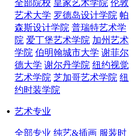
全部院校
皇家艺术学院
伦敦
艺术大学
罗德岛设计学院
帕
森斯设计学院
普瑞特艺术学
院
爱丁堡艺术学院
加州艺术
学院
伯明翰城市大学
谢菲尔
德大学
谢尔丹学院
纽约视觉
艺术学院
芝加哥艺术学院
纽
约时装学院
艺术专业
全部专业
纯艺&插画
服装时