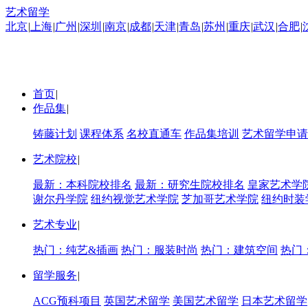
艺术留学
北京
|
上海
|
广州
|
深圳
|
南京
|
成都
|
天津
|
青岛
|
苏州
|
重庆
|
武汉
|
合肥
|
首页
|
作品集
|
铸藤计划
课程体系
名校直通车
作品集培训
艺术留学申请
艺术院校
|
最新：本科院校排名
最新：研究生院校排名
皇家艺术学
谢尔丹学院
纽约视觉艺术学院
芝加哥艺术学院
纽约时装
艺术专业
|
热门：纯艺&插画
热门：服装时尚
热门：建筑空间
热门
留学服务
|
ACG预科项目
英国艺术留学
美国艺术留学
日本艺术留学