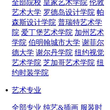
全部院校
皇家艺术学院
伦敦
艺术大学
罗德岛设计学院
帕
森斯设计学院
普瑞特艺术学
院
爱丁堡艺术学院
加州艺术
学院
伯明翰城市大学
谢菲尔
德大学
谢尔丹学院
纽约视觉
艺术学院
芝加哥艺术学院
纽
约时装学院
艺术专业
全部专业
纯艺&插画
服装时