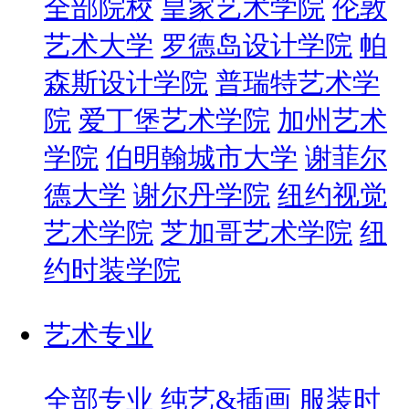
全部院校
皇家艺术学院
伦敦
艺术大学
罗德岛设计学院
帕
森斯设计学院
普瑞特艺术学
院
爱丁堡艺术学院
加州艺术
学院
伯明翰城市大学
谢菲尔
德大学
谢尔丹学院
纽约视觉
艺术学院
芝加哥艺术学院
纽
约时装学院
艺术专业
全部专业
纯艺&插画
服装时