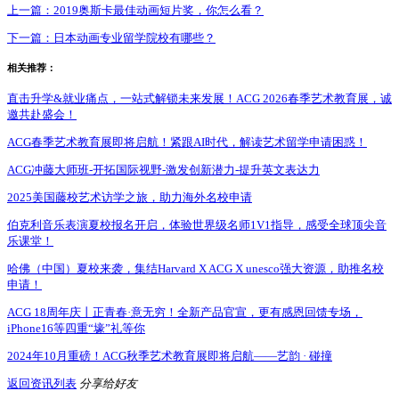
上一篇：
2019奥斯卡最佳动画短片奖，你怎么看？
下一篇：
日本动画专业留学院校有哪些？
相关推荐：
直击升学&就业痛点，一站式解锁未来发展！ACG 2026春季艺术教育展，诚
邀共赴盛会！
ACG春季艺术教育展即将启航！紧跟AI时代，解读艺术留学申请困惑！
ACG冲藤大师班-开拓国际视野-激发创新潜力-提升英文表达力
2025美国藤校艺术访学之旅，助力海外名校申请
伯克利音乐表演夏校报名开启，体验世界级名师1V1指导，感受全球顶尖音
乐课堂！
哈佛（中国）夏校来袭，集结Harvard X ACG X unesco强大资源，助推名校
申请！
ACG 18周年庆丨正青春·意无穷！全新产品官宣，更有感恩回馈专场，
iPhone16等四重“壕”礼等你
2024年10月重磅！ACG秋季艺术教育展即将启航——艺韵 · 碰撞
返回资讯列表
分享给好友