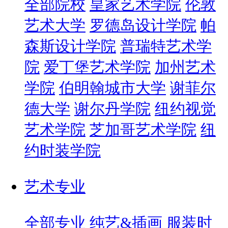
全部院校
皇家艺术学院
伦敦
艺术大学
罗德岛设计学院
帕
森斯设计学院
普瑞特艺术学
院
爱丁堡艺术学院
加州艺术
学院
伯明翰城市大学
谢菲尔
德大学
谢尔丹学院
纽约视觉
艺术学院
芝加哥艺术学院
纽
约时装学院
艺术专业
全部专业
纯艺&插画
服装时