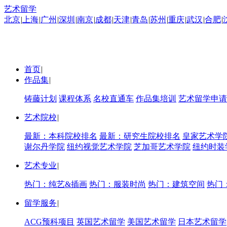
艺术留学
北京
|
上海
|
广州
|
深圳
|
南京
|
成都
|
天津
|
青岛
|
苏州
|
重庆
|
武汉
|
合肥
|
首页
|
作品集
|
铸藤计划
课程体系
名校直通车
作品集培训
艺术留学申请
艺术院校
|
最新：本科院校排名
最新：研究生院校排名
皇家艺术学
谢尔丹学院
纽约视觉艺术学院
芝加哥艺术学院
纽约时装
艺术专业
|
热门：纯艺&插画
热门：服装时尚
热门：建筑空间
热门
留学服务
|
ACG预科项目
英国艺术留学
美国艺术留学
日本艺术留学