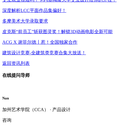
深度解析LCC平面作品集偏好！
多摩美术大学录取要求
皮克斯“前员工”斩获图灵奖！解锁3D动画电影全新可能
ACG X 谢菲尔德丨惹！全国独家合作
建筑设计竞赛-全建筑类竞赛合集大放送！
返回资讯列表
在线提问导师
Nan
加州艺术学院（CCA） · 产品设计
咨询