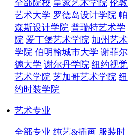
全部院校
皇家艺术学院
伦敦
艺术大学
罗德岛设计学院
帕
森斯设计学院
普瑞特艺术学
院
爱丁堡艺术学院
加州艺术
学院
伯明翰城市大学
谢菲尔
德大学
谢尔丹学院
纽约视觉
艺术学院
芝加哥艺术学院
纽
约时装学院
艺术专业
全部专业
纯艺&插画
服装时