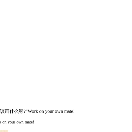
Work on your own mate!
ur own mate!