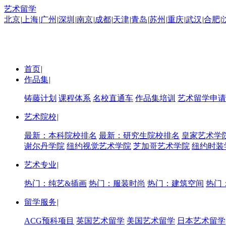
艺术留学
北京
|
上海
|
广州
|
深圳
|
南京
|
成都
|
天津
|
青岛
|
苏州
|
重庆
|
武汉
|
合肥
|
首页
|
作品集
|
铸藤计划
课程体系
名校直通车
作品集培训
艺术留学申请
艺术院校
|
最新：本科院校排名
最新：研究生院校排名
皇家艺术学
谢尔丹学院
纽约视觉艺术学院
芝加哥艺术学院
纽约时装
艺术专业
|
热门：纯艺&插画
热门：服装时尚
热门：建筑空间
热门
留学服务
|
ACG预科项目
英国艺术留学
美国艺术留学
日本艺术留学