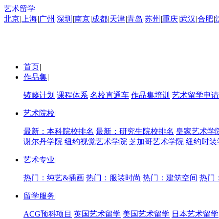
艺术留学
北京
|
上海
|
广州
|
深圳
|
南京
|
成都
|
天津
|
青岛
|
苏州
|
重庆
|
武汉
|
合肥
|
首页
|
作品集
|
铸藤计划
课程体系
名校直通车
作品集培训
艺术留学申请
艺术院校
|
最新：本科院校排名
最新：研究生院校排名
皇家艺术学
谢尔丹学院
纽约视觉艺术学院
芝加哥艺术学院
纽约时装
艺术专业
|
热门：纯艺&插画
热门：服装时尚
热门：建筑空间
热门
留学服务
|
ACG预科项目
英国艺术留学
美国艺术留学
日本艺术留学