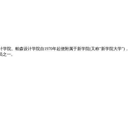
著名的服装设计学院。帕森设计学院自1970年起便附属于新学院(又称“新学院大学”)，
的会员之一。