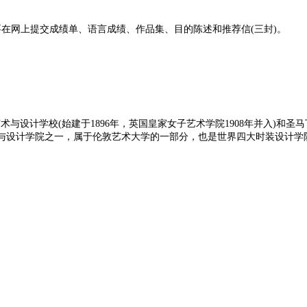
。需要在网上提交成绩单、语言成绩、作品集、目的陈述和推荐信(三封)。
与设计学校(始建于1896年，英国皇家女子艺术学院1908年并入)和圣
 Design) 是英国著名的艺术与设计学院之一，属于伦敦艺术大学的一部分，也是世界四大时装设