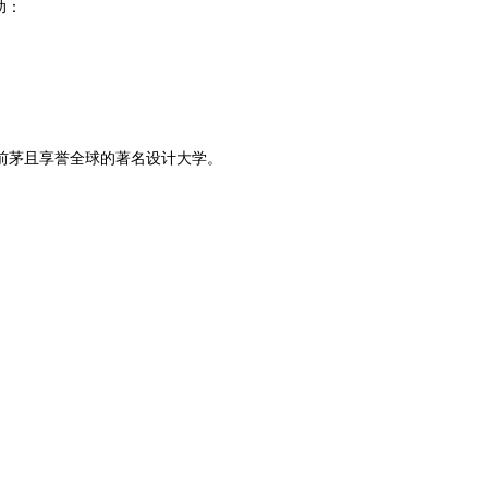
助：
名列前茅且享誉全球的著名设计大学。