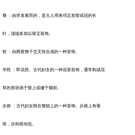
簪 ：由笄发展而的，是古人用来绾定发髻或冠的长
针，顶端多加以珠宝装饰。
钗 ：由两股簪子交叉组合成的一种首饰。
华胜 ：即花胜。古代妇女的一种花形首饰，通常制成花
草的形状插于髻上或缀于额前。
步摇 ：古代妇女附在簪钗上的一种首饰。步摇上有垂
珠，步则摇动也。