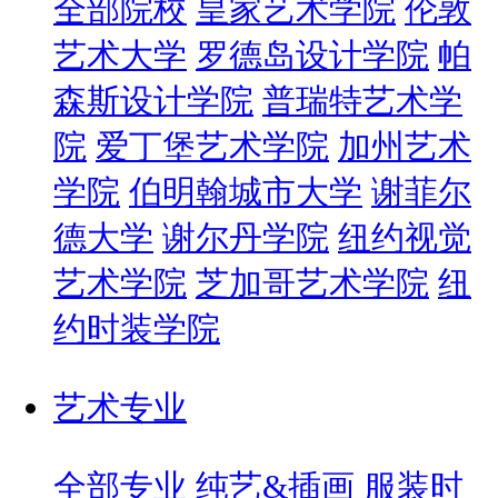
全部院校
皇家艺术学院
伦敦
艺术大学
罗德岛设计学院
帕
森斯设计学院
普瑞特艺术学
院
爱丁堡艺术学院
加州艺术
学院
伯明翰城市大学
谢菲尔
德大学
谢尔丹学院
纽约视觉
艺术学院
芝加哥艺术学院
纽
约时装学院
艺术专业
全部专业
纯艺&插画
服装时