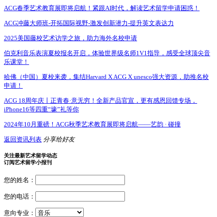
ACG春季艺术教育展即将启航！紧跟AI时代，解读艺术留学申请困惑！
ACG冲藤大师班-开拓国际视野-激发创新潜力-提升英文表达力
2025美国藤校艺术访学之旅，助力海外名校申请
伯克利音乐表演夏校报名开启，体验世界级名师1V1指导，感受全球顶尖音
乐课堂！
哈佛（中国）夏校来袭，集结Harvard X ACG X unesco强大资源，助推名校
申请！
ACG 18周年庆丨正青春·意无穷！全新产品官宣，更有感恩回馈专场，
iPhone16等四重“壕”礼等你
2024年10月重磅！ACG秋季艺术教育展即将启航——艺韵 · 碰撞
返回资讯列表
分享给好友
关注最新艺术留学动态
订阅艺术留学小报刊
您的姓名：
您的电话：
意向专业：