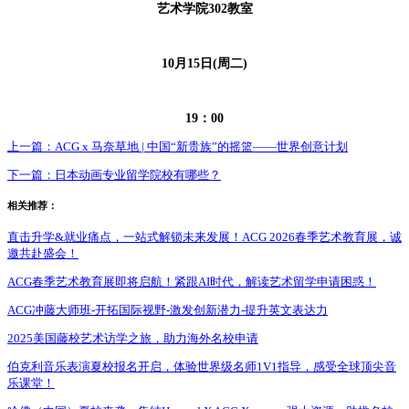
艺术学院302教室
10月15日(周二)
19：00
上一篇：
ACG x 马奈草地 | 中国“新贵族”的摇篮——世界创意计划
下一篇：
日本动画专业留学院校有哪些？
相关推荐：
直击升学&就业痛点，一站式解锁未来发展！ACG 2026春季艺术教育展，诚
邀共赴盛会！
ACG春季艺术教育展即将启航！紧跟AI时代，解读艺术留学申请困惑！
ACG冲藤大师班-开拓国际视野-激发创新潜力-提升英文表达力
2025美国藤校艺术访学之旅，助力海外名校申请
伯克利音乐表演夏校报名开启，体验世界级名师1V1指导，感受全球顶尖音
乐课堂！