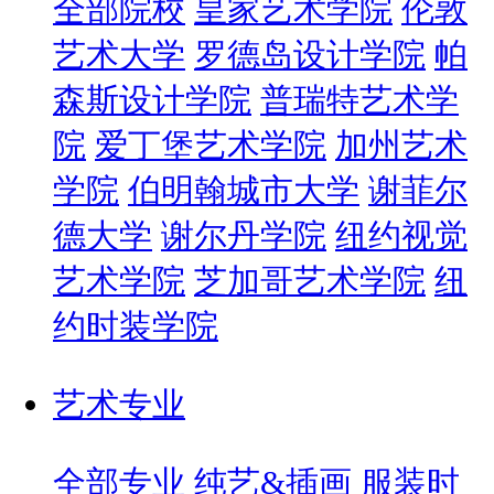
全部院校
皇家艺术学院
伦敦
艺术大学
罗德岛设计学院
帕
森斯设计学院
普瑞特艺术学
院
爱丁堡艺术学院
加州艺术
学院
伯明翰城市大学
谢菲尔
德大学
谢尔丹学院
纽约视觉
艺术学院
芝加哥艺术学院
纽
约时装学院
艺术专业
全部专业
纯艺&插画
服装时