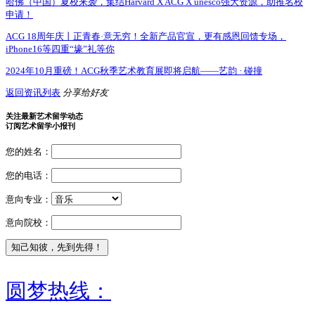
哈佛（中国）夏校来袭，集结Harvard X ACG X unesco强大资源，助推名校
申请！
ACG 18周年庆丨正青春·意无穷！全新产品官宣，更有感恩回馈专场，
iPhone16等四重“壕”礼等你
2024年10月重磅！ACG秋季艺术教育展即将启航——艺韵 · 碰撞
返回资讯列表
分享给好友
关注最新艺术留学动态
订阅艺术留学小报刊
您的姓名：
您的电话：
意向专业：
意向院校：
圆梦热线：