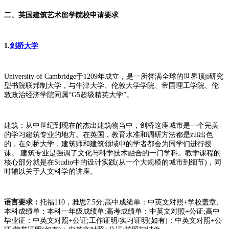
二、英国建筑艺术留学院校申请要求
1.
剑桥大学
University of Cambridge于1209年成立，是一所誉满全球的世界顶ji研究
型书院联邦制大学，与牛津大学、伦敦大学学院、帝国理工学院、伦
敦政治经济学院同属“G5超级精英大学”。
建筑：从中世纪到现在的杰出建筑物当中，剑桥这座城市是一个完美
的学习建筑专业的地方。在英国，教育水准和调研方法都是zui出色
的，在剑桥大学，建筑师和建筑领域中的学者都会为同学们进行授
课。 建筑专业是强调了文化与科学技术融合的一门学科。教学课程的
核心部分就是在Studio中的设计实践(从一个大规模的城市到细节)，同
时辅以关于人文科学的讲座。
语言要求：
托福110，雅思7.5分;高中成绩单：中英文对照+学校盖章;
本科成绩单：本科一年级成绩单;高考成绩单：中英文对照+公证;高中
毕业证：中英文对照+公证;工作证明/实习证明(如有)：中英文对照+公