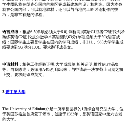
学生团队将在胡克公园内的校区完成新建筑的设计和构造。因为本身
就在公园内部，可以就地取材，还可以与当地的工匠讨论制作的技
巧，是非常有趣的课程。
语言成绩
：雅思6.5(单项必须大于6.0);剑桥高ji英语C1或者C2证书;剑桥
熟练英语C2证书;皮尔逊学术英语测试63分(单项必须大于59);语言成
绩：国际学生主要是学生在国内的学习成绩，非211,、985大学学生成
绩要达到90(满分100)。要求翻译成英文。
申请材料
：相关工作经验证明;大学成绩单;相关证明;推荐信;作品集
等。自我陈述：必须用A4纸打印出来，与申请表一块在截止日期之前
上交。要求翻译成英文。
3.
爱丁堡大学
The University of Edinburgh是一所享誉世界的1流综合研究型大学，位
于英国苏格兰首府爱丁堡市，创建于1583年，是英语国家中第六古老
的大学。