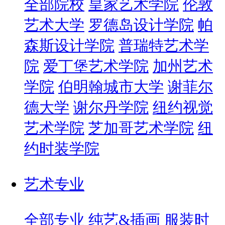
全部院校
皇家艺术学院
伦敦
艺术大学
罗德岛设计学院
帕
森斯设计学院
普瑞特艺术学
院
爱丁堡艺术学院
加州艺术
学院
伯明翰城市大学
谢菲尔
德大学
谢尔丹学院
纽约视觉
艺术学院
芝加哥艺术学院
纽
约时装学院
艺术专业
全部专业
纯艺&插画
服装时