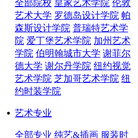
全部院校
皇家艺术学院
伦敦
艺术大学
罗德岛设计学院
帕
森斯设计学院
普瑞特艺术学
院
爱丁堡艺术学院
加州艺术
学院
伯明翰城市大学
谢菲尔
德大学
谢尔丹学院
纽约视觉
艺术学院
芝加哥艺术学院
纽
约时装学院
艺术专业
全部专业
纯艺&插画
服装时