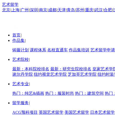
艺术留学
北京
|
上海
|
广州
|
深圳
|
南京
|
成都
|
天津
|
青岛
|
苏州
|
重庆
|
武汉
|
合肥
|
首页
|
作品集
|
铸藤计划
课程体系
名校直通车
作品集培训
艺术留学申请
艺术院校
|
最新：本科院校排名
最新：研究生院校排名
皇家艺术学
谢尔丹学院
纽约视觉艺术学院
芝加哥艺术学院
纽约时装
艺术专业
|
热门：纯艺&插画
热门：服装时尚
热门：建筑空间
热门
留学服务
|
ACG预科项目
英国艺术留学
美国艺术留学
日本艺术留学