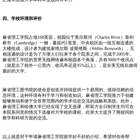
四、学校环境和评价
麻省理工学院占地168英亩，校园位于查尔斯河（Charles River）靠剑
桥市（Cambridge）一侧，蔓延约1英里。中央校区由一组互相连通的
大楼组成，设计者为建筑家维尔斯·波斯维斯（Welles Bosworth），互
相连通的设计是为了方便人们往来于各个院系之间，完成于2005年。
麻省理工学院的宽带无线网络遍布校园各个角落，共有3000个收讯点
（就是出了校外一公里内，收讯率还是95%以上），是全美无线化做得
最好的大学。
麻省理工图书馆的使命是创造并持续提供一个易用的、值得信赖的信
息环境，这种环境有利于学习和创造知识。麻省理工学院致力于创建
能够推动和便于全世界范围内的学术信息交流的战略和系统。此外，
麻省理工和哈佛大学已经实现了交叉选课，即双方全日制学生均可在
本院系同意的情况下选修对方学校的课程。此举大大提升了两校间的
教学和科研方面的交流。
以上就是对于申请麻省理工学院留学好不好的介绍，希望对你有帮