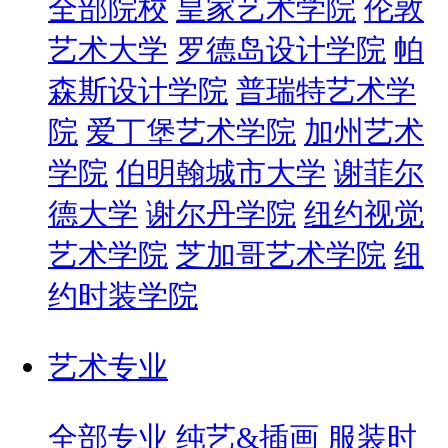
全部院校
皇家艺术学院
伦敦
艺术大学
罗德岛设计学院
帕
森斯设计学院
普瑞特艺术学
院
爱丁堡艺术学院
加州艺术
学院
伯明翰城市大学
谢菲尔
德大学
谢尔丹学院
纽约视觉
艺术学院
芝加哥艺术学院
纽
约时装学院
艺术专业
全部专业
纯艺&插画
服装时