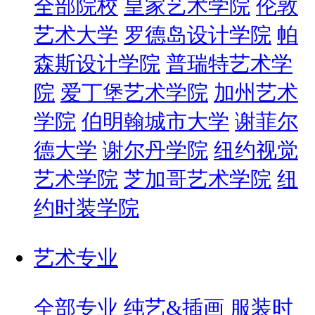
全部院校
皇家艺术学院
伦敦
艺术大学
罗德岛设计学院
帕
森斯设计学院
普瑞特艺术学
院
爱丁堡艺术学院
加州艺术
学院
伯明翰城市大学
谢菲尔
德大学
谢尔丹学院
纽约视觉
艺术学院
芝加哥艺术学院
纽
约时装学院
艺术专业
全部专业
纯艺&插画
服装时