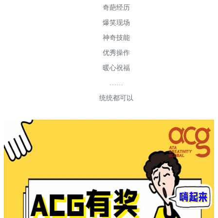
奇葩经历
爆笑现场
神奇技能
优秀操作
暖心祝福
……
统统都可以