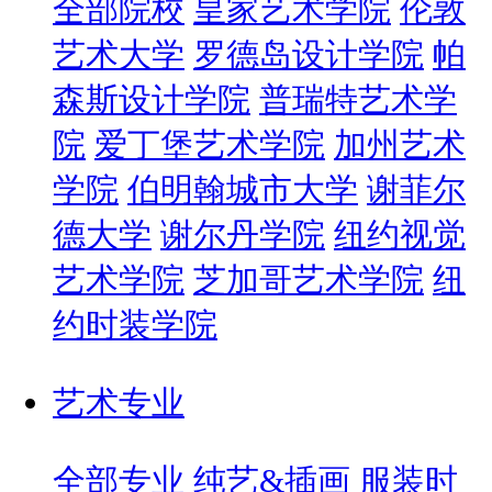
全部院校
皇家艺术学院
伦敦
艺术大学
罗德岛设计学院
帕
森斯设计学院
普瑞特艺术学
院
爱丁堡艺术学院
加州艺术
学院
伯明翰城市大学
谢菲尔
德大学
谢尔丹学院
纽约视觉
艺术学院
芝加哥艺术学院
纽
约时装学院
艺术专业
全部专业
纯艺&插画
服装时