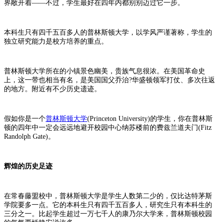
界敞开着――不过，学生最好在四年内都别别迈过它一步。
本科生只有四千五百多人的普林斯顿大学，以学风严谨著称，学生的
独立研究能力是校方培养的重点。
普林斯顿大学所在的小镇景色幽美，贵族气息很浓。在美国革命史
上，这一带也相当有名，是美国国父乔治?华盛顿领军打仗、多次往返
的地方。附近有不少历史遗迹。
假如你是一个
普林斯顿大学
(Princeton University)的学生，你在普林斯
顿的四年中一定会远远地避开校园中心纳苏楼前的费兹兰道夫门(Fitz
Randolph Gate)。
辉煌的历史足迹
在常春藤盟校中，普林斯顿大学是学生人数第二少的，仅比达特茅斯
学院要多一点。它的本科生只有四千五百多人，研究生只有本科生的
三分之一。比起学生超过一万七千人的康乃尔大学来，普林斯顿校园