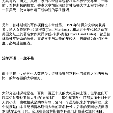
尤其有名，历史、英语、政治和经济系也都在学术界倍受尊重。三年
前，普林斯顿的校友、香港大亨胡应湘给普林斯顿大学工程学院捐了
一亿美元，使当年申请工程学院的学生骤增。
另外，普林斯顿的写作项目也非常优秀。 1993年诺贝尔文学奖获得
者，黑人女作家托尼-莫里森(Toni Morrison)，和从五十年代起活跃在
美国文坛上的著名女作家乔伊丝-卡罗-奥兹(Joyce Carol Oates)，都是普
林斯顿英语系的骄傲。喜爱文学与写作的年轻人，若能成为她们的学
生，必然受益匪浅。
治学严谨，一丝不苟
由于学校小，研究生人数也少，普林斯顿的本科生与教授之间的关系
比一般常春藤的大学都好。
大部分基础课程是在一百到一百五十人的大礼堂内上课，但学生们可
以享受到普林斯顿大学的“导师制”――每个星期学生们都参加十到十五
人的小班，由教授或是助教带领，复习一个星期以来所学的课程。这
个制度是由本世纪初普林斯顿大学的著名校长，后来的美国总统伍德
罗?威尔逊制订的。它现在是普林斯顿本科生们所最受欢迎的项目。