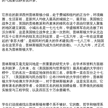
的气氛要恬静安说许多。
它所在的新泽西州普林斯顿小镇，处于费城和纽约的正当中，环境幽
雅，生活富裕，是新州人均收入最高的城镇之一。最开始，美国独立
战争之前，英国的贵格教派和丹麦来的移民在这个原由印第安人聚集
的地区建立家园。小城出名是一七七七年，华盛顿将军在此击败了科
沃尔将军，这是美国独立战争史上第一次胜利。普林斯顿大学从北边
约五十公里开外的纽瓦克迁到这里，是一七五六年，这一年在这里建
起的“拿苏大楼”，是殖民时代最大的学术建筑(而一七八三年，大陆国
会在这里开会，普林斯顿因为成为当时的首都)。一八九六年，才正式
改名为普林斯顿大学。
普林斯顿又毫无疑问地是一所重要的研究大学，在学术和资料方面都
名列前茅，几年来，在《美国新闻与世界报导》最具权威的大学排行
榜中，它的名次一直稳定地保持在前三名，录取率一直在百分之十七
以下。《美国新闻与民办报导》公布1998年的大学排行榜中，普林斯
顿大学与哈佛大学并列第一，对于普林斯顿来讲，这是实至名归。它
拥有著名的教授学者，全国前五名的校友捐赠金额，世界领先的核能
实验室与工程学院，以及四百五十万余册藏书。
学生们说很难找出普林斯顿有哪个系不够好。它的数、哲学和物理系