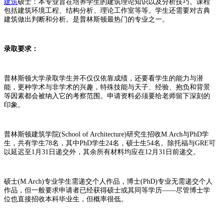
建筑
硕士：本专业旨在培养学生的建筑理论知识以及分析技巧。课程
包括建筑环境工程、结构分析、理论工作室等等。学生还需要对古典
建筑做出判断和分析。是普林斯顿最热门的专业之一。
录取要求：
普林斯顿大学录取学生并不仅仅依靠成绩，还要看学生的能力与潜
能，更种学术与非学术的兴趣，特殊技能与天子、经验、抱负和背景
等因素都会被纳入它的考察范围。申请资料必须要给老师留下深刻的
印象。
普林斯顿建筑学院(School of Architecture)研究生招收M.Arch与PhD学
生，共有学生78名，其中PhD学生24名，硕士生54名。除托福与GRE可
以延迟至1月31日递交外，其余所有材料均应在12月31日前递交。
硕士(M.Arch)专业学生需递交个人作品，博士(PhD)专业无需递交个人
作品，但一般要求申请者已经获得硕士或其同等学历——尽管博士学
位也直接招收本科毕业生，但概率很低。