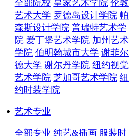
全部院校
皇家艺术学院
伦敦
艺术大学
罗德岛设计学院
帕
森斯设计学院
普瑞特艺术学
院
爱丁堡艺术学院
加州艺术
学院
伯明翰城市大学
谢菲尔
德大学
谢尔丹学院
纽约视觉
艺术学院
芝加哥艺术学院
纽
约时装学院
艺术专业
全部专业
纯艺&插画
服装时