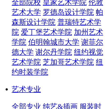
全部院校
皇家艺术学院
伦敦
艺术大学
罗德岛设计学院
帕
森斯设计学院
普瑞特艺术学
院
爱丁堡艺术学院
加州艺术
学院
伯明翰城市大学
谢菲尔
德大学
谢尔丹学院
纽约视觉
艺术学院
芝加哥艺术学院
纽
约时装学院
艺术专业
全部专业
纯艺&插画
服装时